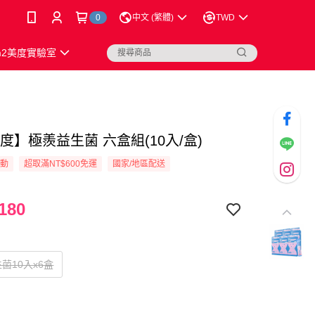
0
中文 (繁體)
TWD
m2美度實驗室
度】極羨益生菌 六盒組(10入/盒)
活動
超取滿NT$600免運
國家/地區配送
180
菌10入x6盒