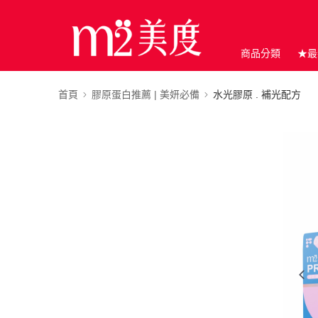
商品分類
★最
首頁
膠原蛋白推薦 | 美妍必備
水光膠原 . 補光配方