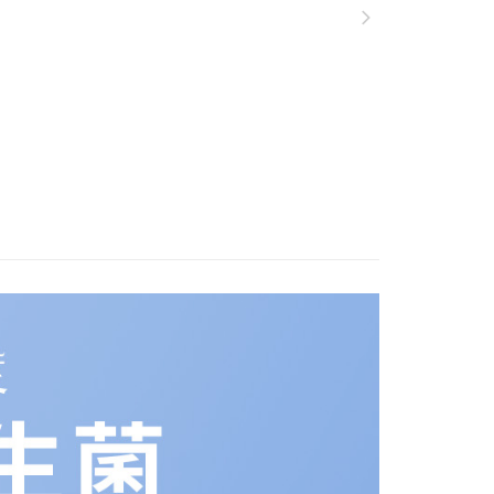
公司與您本人進行分期帳單所需資料之確認、核對及更正。
援中心」
https://netprotections.freshdesk.com/support/home
00，滿NT$600(含以上)免運費
戶服務條款，請詳閱以下連結：
https://oppay.tw/userRule
項】
付款
恩沛科技股份有限公司提供之「AFTEE先享後付」服務完成之
依本服務之必要範圍內提供個人資料，並將交易相關給付款項請
00，滿NT$600(含以上)免運費
讓予恩沛科技股份有限公司。
個人資料處理事宜，請瀏覽以下網址：
1取貨
ee.tw/terms/#terms3
00，滿NT$600(含以上)免運費
年的使用者請事先徵得法定代理人或監護人之同意方可使用
E先享後付」，若未經同意申辦者引起之損失，本公司不負相關責
AFTEE先享後付」時，將依據個別帳號之用戶狀況，依本公司
00，滿NT$600(含以上)免運費
核予不同之上限額度；若仍有額度不足之情形，本公司將視審查
用戶進行身份認證。
一人註冊多個帳號或使用他人資訊註冊。若發現惡意使用之情
00，滿NT$600(含以上)免運費
科技股份有限公司將有權停止該用戶之使用額度並採取法律行
查看運費
澳門)
查看運費
馬來西亞)
查看運費
澳大利亞)
查看運費