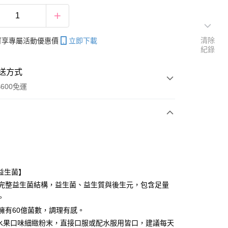
清除
帳可享專屬活動優惠價
立即下載
紀錄
送方式
600免運
次付款
付款
益生菌】
有完整益生菌結構，益生菌、益生質與後生元，包含足量
。
包擁有60億菌數，調理有感。
水果口味細緻粉末，直接口服或配水服用皆口，建議每天