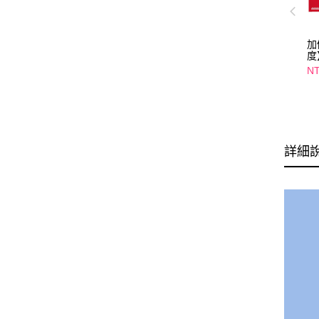
加
度
入
NT
飲
(
詳細