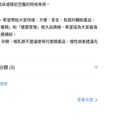
，起床或睡前空腹的時候食用。
分期
度，希望帶給大家快速、方便、安全、有感的輔助產品，
你分期使用說明】
享後付
容養顏」和「健康管理」兩大品牌線，希望成為大家最強
由台灣大哥大提供，台灣大哥大用戶可立即使用無須另外申請。
式選擇「大哥付你分期」，訂單成立後會自動跳轉到大哥付的交易
後援補給。
證手機門號後，選擇欲分期的期數、繳款截止日，確認付款後即
FTEE先享後付」】
期、孕期、哺乳期不建議使用代謝類產品，慢性病者建議先
。
先享後付是「在收到商品之後才付款」的支付方式。 讓您購物簡單
准額度、可分期數及費用金額請依後續交易確認頁面所載為準。
。
心！
立30分鐘內，如未前往確認交易或遇審核未通過，訂單將自動取
：不需註冊會員、不需綁卡、不需儲值。
「轉專審核」未通過狀況，表示未達大哥付你分期系統評分，恕
：只要手機號碼，簡訊認證，即可結帳。
評估內容。
：先確認商品／服務後，再付款。
類 (3)
式說明】
付款
項不併入電信帳單，「大哥付你分期」於每月結算日後寄送繳費提
EE先享後付」結帳流程】
薦 | 美妍必備
水光膠原 . 補光配方
00，滿NT$600(含以上)免運費
方式選擇「AFTEE先享後付」後，將跳轉至「AFTEE先享後
客服
訊連結打開帳單後，可選擇「超商條碼／台灣大直營門市／銀行轉
頁面，進行簡訊認證並確認金額後，即可完成結帳。
| 劑型選擇
果凍
付／iPASS MONEY」等通路繳費。
家取貨
成立數日內，您將收到繳費通知簡訊。
費通知簡訊後14天內，點擊此簡訊中的連結，可透過四大超商
| 代謝幫手
全天| 益生菌 康普茶
00，滿NT$600(含以上)免運費
項】
查看全部
網路銀行／等多元方式進行付款，方視為交易完成。
係由「台灣大哥大股份有限公司」（以下簡稱本公司）所提供，讓
：結帳手續完成當下不需立刻繳費，但若您需要取消訂單，請聯
貨付款
易時，得透過本服務購買商品或服務，並由商店將買賣／分期付
的店家。未經商家同意取消之訂單仍視為有效，需透過AFTEE
金債權讓與本公司後，依約使用本公司帳單繳交帳款。
繳納相關費用。
00，滿NT$600(含以上)免運費
意付款使用「大哥付你分期」之契約關係目的，商店將以您的個人
否成功請以「AFTEE先享後付 」之結帳頁面顯示為準，若有關於
含姓名、電話或地址）提供予台灣大哥大進項蒐集、處理及利
功／繳費後需取消欲退款等相關疑問，請聯繫「AFTEE先享後
爾富取貨