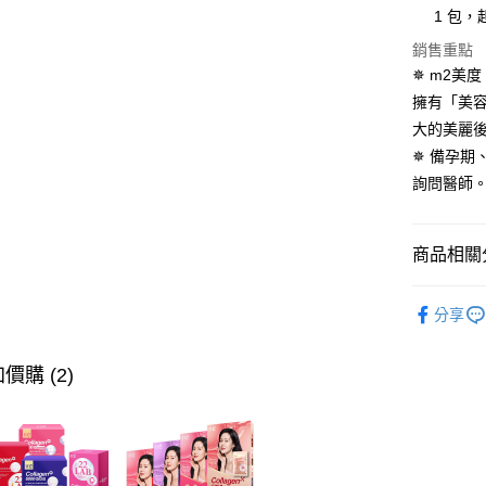
1 包
大哥付你
銷售重點
相關說明
✵ m2美
【大哥付
AFTEE先
擁有「美
1.本服務
2.付款方
相關說明
大的美麗
流程，驗
【關於「A
✵ 備孕
ATM付款
完成交易
AFTEE
3.實際核
詢問醫師
便利好安
4.訂單成
１．簡單
消。如遇
２．便利
運送方式
無法說明
３．安心
商品相關分
【繳款方
全家取貨
1.分期款
【「AFT
膠原蛋白推
醒簡訊。
每筆NT$1
１．於結帳
分享
2.透過簡
付」結帳
精準挑選 
帳／街口支
付款後全
２．訂單
３．收到繳
健康管理 
每筆NT$1
價購 (2)
【注意事
／ATM／
1.本服務
※ 請注意
萊爾富取
用戶於交
絡購買商品
款買賣價
先享後付
每筆NT$1
2.基於同
※ 交易是
資料（包
是否繳費成
付款後萊