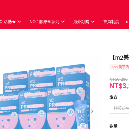
新活動★
NO.1膠原全系列
海外訂購
會員制度
【m2美
App 獨享
NT$8,280
NT$3,
組合
極羨益生
數量