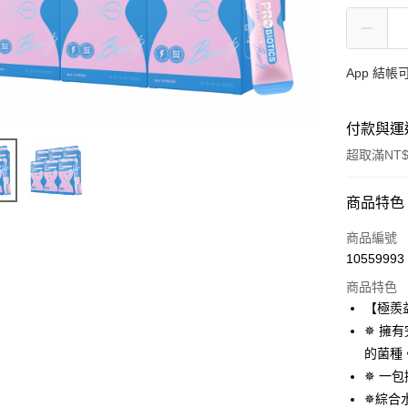
App 結
付款與運
超取滿NT$
付款方式
商品特色
信用卡一
商品編號
10559993
超商取貨
商品特色
LINE Pay
【極羨
✵ 擁
Apple Pay
的菌種
街口支付
✵ 一
✵綜合
悠遊付