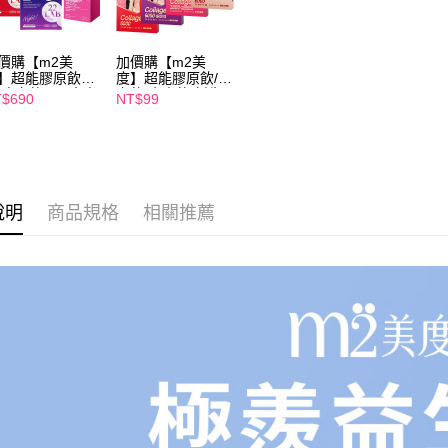
用，由本
付客戶支
每筆NT$1
3.完整用
【注意事
7-11取貨
價購【m2美
加價購【m2美
１．透過由
】超能膠原飲4
度】超能膠原飲/晚
交易，需
每筆NT$1
/晚安飲4入/水光
安飲/水光飲/新生
$690
NT$99
求債權轉
4入/新生飲4入
飲 -(1入/任選1盒)
２．關於
付款後7-1
任選1盒)
https://aft
每筆NT$1
３．未成
「AFTE
宅配
任。
４．使用「
說明
商品規格
相關推薦
每筆NT$1
即時審查
結果請求
宅配(離島)
５．嚴禁
每筆NT$1
形，恩沛
動。
海外配送
海外配送(
海外配送(
海外配送(