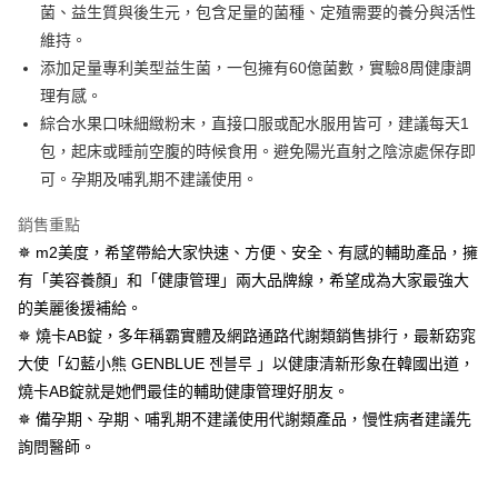
全家取貨付款
【繳款方式說明】
菌、益生質與後生元，包含足量的菌種、定殖需要的養分與活性
1.分期款項不併入電信帳單，「大哥付你分期」於每月結算日後寄送繳費提
每筆NT$100，滿NT$600(含以上)免運費
【「AFTEE先享後付」結帳流程】
維持。
醒簡訊。
１．於結帳方式選擇「AFTEE先享後付」後，將跳轉至「AFTEE先享後付」
2.透過簡訊連結打開帳單後，可選擇「超商條碼／台灣大直營門市／銀行轉
添加足量專利美型益生菌，一包擁有60億菌數，實驗8周健康調
付款後全家取貨
結帳頁面，進行簡訊認證並確認金額後，即可完成結帳。
帳／街口支付／iPASS MONEY」等通路繳費。
２．訂單成立數日內，您將收到繳費通知簡訊。
理有感。
每筆NT$100，滿NT$600(含以上)免運費
３．收到繳費通知簡訊後14天內，點擊此簡訊中的連結，可透過四大超商／
綜合水果口味細緻粉末，直接口服或配水服用皆可，建議每天1
【注意事項】
ATM／網路銀行／等多元方式進行付款，方視為交易完成。
萊爾富取貨付款
1.本服務係由「台灣大哥大股份有限公司」（以下簡稱本公司）所提供，讓
包，起床或睡前空腹的時候食用。避免陽光直射之陰涼處保存即
※ 請注意：結帳手續完成當下不需立刻繳費，但若您需要取消訂單，請聯絡
用戶於交易時，得透過本服務購買商品或服務，並由商店將買賣／分期付款
每筆NT$100，滿NT$600(含以上)免運費
購買商品的店家。未經商家同意取消之訂單仍視為有效，需透過AFTEE先享
可。孕期及哺乳期不建議使用。
買賣價金債權讓與本公司後，依約使用本公司帳單繳交帳款。
後付繳納相關費用。
2.基於同意付款使用「大哥付你分期」之契約關係目的，商店將以您的個人
付款後萊爾富取貨
※ 交易是否成功請以「AFTEE先享後付 」之結帳頁面顯示為準，若有關於
銷售重點
資料（包含姓名、電話或地址）提供予台灣大哥大進項蒐集、處理及利用，
是否繳費成功／繳費後需取消欲退款等相關疑問，請聯繫「AFTEE先享後付
每筆NT$100，滿NT$600(含以上)免運費
由本公司與您本人進行分期帳單所需資料之確認、核對及更正。
✵ m2美度，希望帶給大家快速、方便、安全、有感的輔助產品，擁
客戶支援中心」
https://netprotections.freshdesk.com/support/home
3.完整用戶服務條款，請詳閱以下連結：
https://oppay.tw/userRule
有「美容養顏」和「健康管理」兩大品牌線，希望成為大家最強大
7-11取貨付款
【注意事項】
的美麗後援補給。
１．透過由恩沛科技股份有限公司提供之「AFTEE先享後付」服務完成之交
每筆NT$100，滿NT$600(含以上)免運費
易，需依本服務之必要範圍內提供個人資料，並將交易相關給付款項請求債
✵ 燒卡AB錠，多年稱霸實體及網路通路代謝類銷售排行，最新窈窕
權轉讓予恩沛科技股份有限公司。
付款後7-11取貨
大使「幻藍小熊 GENBLUE 젠블루 」以健康清新形象在韓國出道，
２．關於個人資料處理事宜，請瀏覽以下網址：
每筆NT$100，滿NT$600(含以上)免運費
燒卡AB錠就是她們最佳的輔助健康管理好朋友。
https://aftee.tw/terms/#terms3
３．未成年的使用者請事先徵得法定代理人或監護人之同意方可使用
✵ 備孕期、孕期、哺乳期不建議使用代謝類產品，慢性病者建議先
宅配
「AFTEE先享後付」，若未經同意申辦者引起之損失，本公司不負相關責
詢問醫師。
任。
每筆NT$100，滿NT$600(含以上)免運費
４．使用「AFTEE先享後付」時，將依據個別帳號之用戶狀況，依本公司即
時審查核予不同之上限額度；若仍有額度不足之情形，本公司將視審查結果