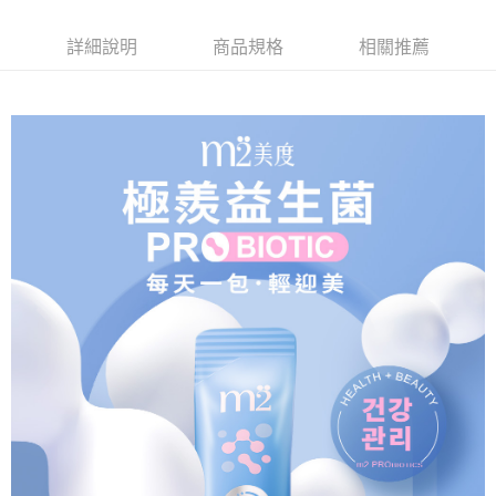
宅配(離島)
請求用戶進行身份認證。
每筆NT$100，滿NT$600(含以上)免運費
５．嚴禁一人註冊多個帳號或使用他人資訊註冊。若發現惡意使用之情形，
詳細說明
商品規格
相關推薦
恩沛科技股份有限公司將有權停止該用戶之使用額度並採取法律行動。
海外配送
查看運費
海外配送(澳門)
查看運費
海外配送(馬來西亞)
查看運費
海外配送(澳大利亞)
查看運費