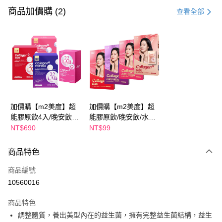
信用卡一次付款
商品加價購 (2)
查看全部
超商取貨付款
LINE Pay
Apple Pay
街口支付
悠遊付
加價購【m2美度】超
加價購【m2美度】超
能膠原飲4入/晚安飲4
能膠原飲/晚安飲/水光
大哥付你分期
入/水光飲4入/新生飲4
飲/新生飲 -(1入/任選1
NT$690
NT$99
相關說明
入(任選1盒)
盒)
【大哥付你分期使用說明】
AFTEE先享後付
商品特色
1.本服務由台灣大哥大提供，台灣大哥大用戶可立即使用無須另外申請。
2.付款方式選擇「大哥付你分期」，訂單成立後會自動跳轉到大哥付的交易
相關說明
商品編號
流程，驗證手機門號後，選擇欲分期的期數、繳款截止日，確認付款後即完
【關於「AFTEE先享後付」】
成交易。
ATM付款
10560016
AFTEE先享後付是「在收到商品之後才付款」的支付方式。 讓您購物簡單
3.實際核准額度、可分期數及費用金額請依後續交易確認頁面所載為準。
便利好安心！
4.訂單成立30分鐘內，如未前往確認交易或遇審核未通過，訂單將自動取
１．簡單：不需註冊會員、不需綁卡、不需儲值。
商品特色
運送方式
消。如遇「轉專審核」未通過狀況，表示未達大哥付你分期系統評分，恕無
２．便利：只要手機號碼，簡訊認證，即可結帳。
調整體質，養出美型內在的益生菌，擁有完整益生菌結構，益生
法說明評估內容。
３．安心：先確認商品／服務後，再付款。