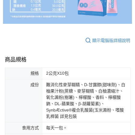
顯示電腦版詳細說明
商品規格
規格
2公克X10包
成份
難消化性麥芽糊精、D-甘露醇(甜味劑)、白
柚果汁粉(蔗糖、麥芽糊精、白柚濃縮汁、
氧化澱粉(樹薯)、檸檬酸、香料、檸檬酸
鈉、DL-蘋果酸、β-胡蘿蔔素)、
SynbÆctive®複合乳酸菌(玉米澱粉、嗜酸
乳桿菌 詳見包裝
食用方式
每天一包。