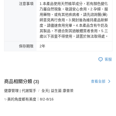
注意事項
1.本產品使用天然植萃成分，若有顏色變化
乃屬自然現象，敬請安心食用。2.孕婦、服
用藥物、或有其他疾病者，請先諮詢醫(藥)
師意見再行食用。3.開封後為維持產品新鮮
度，請儘速食用完畢。4.本產品含有牛奶及
其製品，不適合對其過敏體質者食用。5.三
歲以下孩童不得使用，請置於無法取得處。
保存期限
2年
客服
商品相關分類 (3)
查看全部
健康管理 | 代謝幫手
全天| 益生菌 康普茶
✨美的角度都有美度｜8/2-8/16