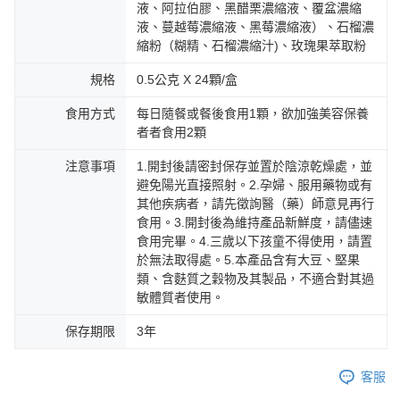
液、阿拉伯膠、黑醋栗濃縮液、覆盆濃縮
任。
每筆NT$100，滿NT$600(含以上)免運費
４．使用「AFTEE先享後付」時，將依據個別帳號之用戶狀況，依本公司即
液、蔓越莓濃縮液、黑莓濃縮液）、石榴濃
時審查核予不同之上限額度；若仍有額度不足之情形，本公司將視審查結果
縮粉（糊精、石榴濃縮汁)、玫瑰果萃取粉
海外配送
查看運費
請求用戶進行身份認證。
５．嚴禁一人註冊多個帳號或使用他人資訊註冊。若發現惡意使用之情形，
海外配送(澳門)
規格
0.5公克 X 24顆/盒
查看運費
恩沛科技股份有限公司將有權停止該用戶之使用額度並採取法律行動。
海外配送(馬來西亞)
查看運費
食用方式
每日隨餐或餐後食用1顆，欲加強美容保養
者者食用2顆
注意事項
1.開封後請密封保存並置於陰涼乾燥處，並
避免陽光直接照射。2.孕婦、服用藥物或有
其他疾病者，請先徵詢醫（藥）師意見再行
食用。3.開封後為維持產品新鮮度，請儘速
食用完畢。4.三歲以下孩童不得使用，請置
於無法取得處。5.本產品含有大豆、堅果
類、含麩質之穀物及其製品，不適合對其過
敏體質者使用。
保存期限
3年
客服