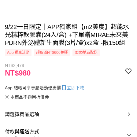
9/22一日限定｜APP獨家組【m2美度】超能水
光精粹軟膠囊(24入/盒) +下單贈MIRAE未來美
PDRN外泌體新生面膜(3片/盒)x2盒 -限150組
App 獨享活動
超取滿NT$600免運
國家/地區配送
NT$2,478
NT$980
App 結帳可享專屬活動優惠價
立即下載
※ 本商品不適用折價券
請選擇商品選項
付款與運送方式