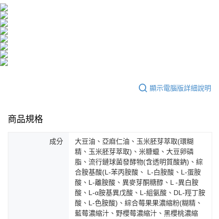
4.訂單成立30分鐘內，如未前往確認交易或遇審核未通過，訂單將自動取
１．簡單：不需註冊會員、不需綁卡、不需儲值。
運送方式
消。如遇「轉專審核」未通過狀況，表示未達大哥付你分期系統評分，恕無
２．便利：只要手機號碼，簡訊認證，即可結帳。
法說明評估內容。
３．安心：先確認商品／服務後，再付款。
全家取貨付款
【繳款方式說明】
1.分期款項不併入電信帳單，「大哥付你分期」於每月結算日後寄送繳費提
每筆NT$100，滿NT$600(含以上)免運費
【「AFTEE先享後付」結帳流程】
醒簡訊。
１．於結帳方式選擇「AFTEE先享後付」後，將跳轉至「AFTEE先享後付」
2.透過簡訊連結打開帳單後，可選擇「超商條碼／台灣大直營門市／銀行轉
付款後全家取貨
結帳頁面，進行簡訊認證並確認金額後，即可完成結帳。
帳／街口支付／iPASS MONEY」等通路繳費。
２．訂單成立數日內，您將收到繳費通知簡訊。
每筆NT$100，滿NT$600(含以上)免運費
３．收到繳費通知簡訊後14天內，點擊此簡訊中的連結，可透過四大超商／
【注意事項】
ATM／網路銀行／等多元方式進行付款，方視為交易完成。
顯示電腦版詳細說明
萊爾富取貨付款
1.本服務係由「台灣大哥大股份有限公司」（以下簡稱本公司）所提供，讓
※ 請注意：結帳手續完成當下不需立刻繳費，但若您需要取消訂單，請聯絡
用戶於交易時，得透過本服務購買商品或服務，並由商店將買賣／分期付款
每筆NT$100，滿NT$600(含以上)免運費
購買商品的店家。未經商家同意取消之訂單仍視為有效，需透過AFTEE先享
買賣價金債權讓與本公司後，依約使用本公司帳單繳交帳款。
後付繳納相關費用。
2.基於同意付款使用「大哥付你分期」之契約關係目的，商店將以您的個人
商品規格
付款後萊爾富取貨
※ 交易是否成功請以「AFTEE先享後付 」之結帳頁面顯示為準，若有關於
資料（包含姓名、電話或地址）提供予台灣大哥大進項蒐集、處理及利用，
是否繳費成功／繳費後需取消欲退款等相關疑問，請聯繫「AFTEE先享後付
每筆NT$100，滿NT$600(含以上)免運費
由本公司與您本人進行分期帳單所需資料之確認、核對及更正。
客戶支援中心」
https://netprotections.freshdesk.com/support/home
成分
大豆油、亞麻仁油、玉米胚芽萃取(環糊
3.完整用戶服務條款，請詳閱以下連結：
https://oppay.tw/userRule
7-11取貨付款
精、玉米胚芽萃取)、米糠蠟、大豆卵磷
【注意事項】
脂、流行鏈球菌發酵物(含透明質酸鈉)、綜
１．透過由恩沛科技股份有限公司提供之「AFTEE先享後付」服務完成之交
每筆NT$100，滿NT$600(含以上)免運費
易，需依本服務之必要範圍內提供個人資料，並將交易相關給付款項請求債
合胺基酸(L-苯丙胺酸、 L-白胺酸、L-蛋胺
權轉讓予恩沛科技股份有限公司。
付款後7-11取貨
酸、L-離胺酸、異麥芽酮糖醇、L -異白胺
２．關於個人資料處理事宜，請瀏覽以下網址：
酸、L-α胺基異戊酸、L-組氨酸、DL-羥丁胺
每筆NT$100，滿NT$600(含以上)免運費
https://aftee.tw/terms/#terms3
酸、L-色胺酸)、綜合莓果果濃縮粉(糊精、
３．未成年的使用者請事先徵得法定代理人或監護人之同意方可使用
宅配
藍莓濃縮汁、野櫻莓濃縮汁、黑櫻桃濃縮
「AFTEE先享後付」，若未經同意申辦者引起之損失，本公司不負相關責