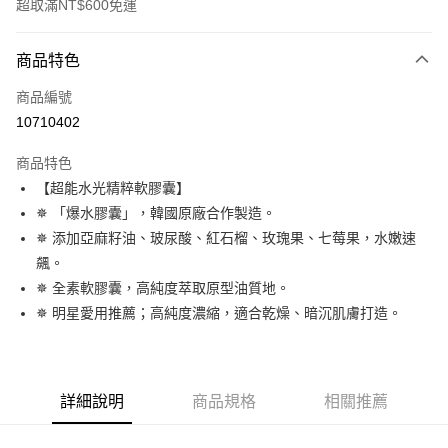
超取滿NT$600免運
付款方式
商品特色
信用卡一次付款
商品編號
超商取貨付款
10710402
LINE Pay
商品特色
Apple Pay
【超能水光精粹軟膠囊】
✵ 「爆水膠囊」，韓國原廠合作製造。
街口支付
✵ 添加亞麻籽油、玻尿酸、紅石榴、玫瑰果、七莓果，水嫩速
悠遊付
飆。
✵ 全素軟膠囊，高純度萃取原型油質地。
大哥付你分期
✵ 明星愛用推薦；高純度濃縮，適合乾燥、暗沉肌膚打造。
相關說明
【大哥付你分期使用說明】
AFTEE先享後付
1.本服務由台灣大哥大提供，台灣大哥大用戶可立即使用無須另外申請。
2.付款方式選擇「大哥付你分期」，訂單成立後會自動跳轉到大哥付的交易
相關說明
流程，驗證手機門號後，選擇欲分期的期數、繳款截止日，確認付款後即完
詳細說明
商品規格
相關推薦
【關於「AFTEE先享後付」】
成交易。
ATM付款
AFTEE先享後付是「在收到商品之後才付款」的支付方式。 讓您購物簡單
3.實際核准額度、可分期數及費用金額請依後續交易確認頁面所載為準。
便利好安心！