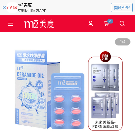
m2美度
開啟APP
立刻使用官方APP
0
1
/
4