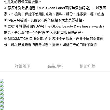
４．使用「AFTEE先享後付」時，將依據個別帳號之用戶狀況，依本公司即
也是她的最佳美麗後援。
時審查核予不同之上限額度；若仍有額度不足之情形，本公司將視審查結果
宅配(離島)
✵ 膠原系列飲品通過「A.A. Clean Label國際無添加認證」，以及國
請求用戶進行身份認證。
每筆NT$100，滿NT$600(含以上)免運費
家SGS檢測，保證不使用甜味劑、香料、糖分、雌激素…等，超過
５．嚴禁一人註冊多個帳號或使用他人資訊註冊。若發現惡意使用之情形，
恩沛科技股份有限公司將有權停止該用戶之使用額度並採取法律行動。
815項月月檢測，以最安心的等級給予大家美麗補給。
海外配送
查看運費
✵ 2024年獲得英國GBWA(The Global beauty & wellness awards)
海外配送(澳門)
查看運費
提名，是台灣”唯一”也是”首次”入選的口服保健品牌。
✵ MIX&MATCH 口服保養: 面對各種不適情況，需要不同的保養成
海外配送(馬來西亞)
查看運費
分，可以根據最近的自身狀態、氣候，調整每天的口服保善清
詳細說明
商品規格
相關推薦