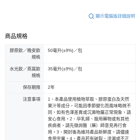
顯示電腦版詳細說明
商品規格
膠原飲／晚安飲
50毫升(±9%)／包
規格
水光飲／燕窩飲
35毫升(±9%)／包
規格
保存期限
2年
注意事項
1、本產品使用植物萃取、膠原蛋白及天然
果汁等成分，可能因季節變化而風味略微不
同，如有色澤差異或沉澱物屬正常現象，請
安心食用。2、孕乳婦、服用藥物或有其他
疾病者，請先徵詢醫（藥）師意見再行食
用。3、開封後為維持產品新鮮度，請儘速
食用完畢。4、產品若有破裂、滲漏或不正