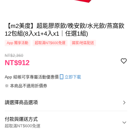
【m2美度】超能膠原飲/晚安飲/水光飲/燕窩飲
12包組(8入x1+4入x1｜任選1組)
App 獨享活動
超取滿NT$600免運
國家/地區配送
NT$2,360
NT$912
App 結帳可享專屬活動優惠價
立即下載
※ 本商品不適用折價券
請選擇商品選項
付款與運送方式
超取滿NT$600免運