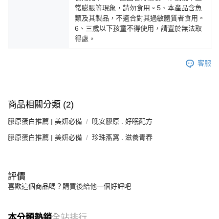
常膨脹等現象，請勿食用。5、本產品含魚
類及其製品，不適合對其過敏體質者食用。
6、三歲以下孩童不得使用，請置於無法取
得處。
客服
商品相關分類 (2)
膠原蛋白推薦 | 美妍必備
晚安膠原 . 好眠配方
膠原蛋白推薦 | 美妍必備
珍珠燕窩 . 滋養青春
評價
喜歡這個商品嗎？購買後給他一個好評吧
本分類熱銷
全站排行