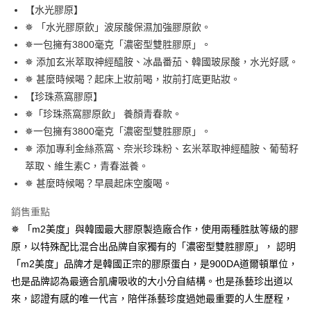
２．便利：只要手機號碼，簡訊認證，即可結帳。
法說明評估內容。
【水光膠原】
３．安心：先確認商品／服務後，再付款。
全家取貨付款
【繳款方式說明】
✵ 「水光膠原飲」波尿酸保濕加強膠原飲。
1.分期款項不併入電信帳單，「大哥付你分期」於每月結算日後寄送繳費提
每筆NT$100，滿NT$600(含以上)免運費
【「AFTEE先享後付」結帳流程】
✵一包擁有3800毫克「濃密型雙胜膠原」。
醒簡訊。
１．於結帳方式選擇「AFTEE先享後付」後，將跳轉至「AFTEE先享後付」
2.透過簡訊連結打開帳單後，可選擇「超商條碼／台灣大直營門市／銀行轉
✵ 添加玄米萃取神經醯胺、冰晶番茄、韓國玻尿酸，水光好感。
付款後全家取貨
結帳頁面，進行簡訊認證並確認金額後，即可完成結帳。
帳／街口支付／iPASS MONEY」等通路繳費。
２．訂單成立數日內，您將收到繳費通知簡訊。
✵ 甚麼時候喝？起床上妝前喝，妝前打底更貼妝。
每筆NT$100，滿NT$600(含以上)免運費
３．收到繳費通知簡訊後14天內，點擊此簡訊中的連結，可透過四大超商／
【注意事項】
【珍珠燕窩膠原】
ATM／網路銀行／等多元方式進行付款，方視為交易完成。
萊爾富取貨付款
1.本服務係由「台灣大哥大股份有限公司」（以下簡稱本公司）所提供，讓
※ 請注意：結帳手續完成當下不需立刻繳費，但若您需要取消訂單，請聯絡
✵「珍珠燕窩膠原飲」 養顏青春款。
用戶於交易時，得透過本服務購買商品或服務，並由商店將買賣／分期付款
每筆NT$100，滿NT$600(含以上)免運費
購買商品的店家。未經商家同意取消之訂單仍視為有效，需透過AFTEE先享
✵一包擁有3800毫克「濃密型雙胜膠原」。
買賣價金債權讓與本公司後，依約使用本公司帳單繳交帳款。
後付繳納相關費用。
2.基於同意付款使用「大哥付你分期」之契約關係目的，商店將以您的個人
✵ 添加專利金絲燕窩、奈米珍珠粉、玄米萃取神經醯胺、葡萄籽
付款後萊爾富取貨
※ 交易是否成功請以「AFTEE先享後付 」之結帳頁面顯示為準，若有關於
資料（包含姓名、電話或地址）提供予台灣大哥大進項蒐集、處理及利用，
是否繳費成功／繳費後需取消欲退款等相關疑問，請聯繫「AFTEE先享後付
萃取、維生素C，青春滋養。
每筆NT$100，滿NT$600(含以上)免運費
由本公司與您本人進行分期帳單所需資料之確認、核對及更正。
客戶支援中心」
https://netprotections.freshdesk.com/support/home
3.完整用戶服務條款，請詳閱以下連結：
✵ 甚麼時候喝？早晨起床空腹喝。
https://oppay.tw/userRule
7-11取貨付款
【注意事項】
銷售重點
１．透過由恩沛科技股份有限公司提供之「AFTEE先享後付」服務完成之交
每筆NT$100，滿NT$600(含以上)免運費
易，需依本服務之必要範圍內提供個人資料，並將交易相關給付款項請求債
✵ 「m2美度」與韓國最大膠原製造廠合作，使用兩種胜肽等級的膠
權轉讓予恩沛科技股份有限公司。
付款後7-11取貨
原，以特殊配比混合出品牌自家獨有的「濃密型雙胜膠原」， 認明
２．關於個人資料處理事宜，請瀏覽以下網址：
每筆NT$100，滿NT$600(含以上)免運費
「m2美度」品牌才是韓國正宗的膠原蛋白，是900DA道爾頓單位，
https://aftee.tw/terms/#terms3
３．未成年的使用者請事先徵得法定代理人或監護人之同意方可使用
也是品牌認為最適合肌膚吸收的大小分自結構。也是孫藝珍出道以
宅配
「AFTEE先享後付」，若未經同意申辦者引起之損失，本公司不負相關責
來，認證有感的唯一代言，陪伴孫藝珍度過她最重要的人生歷程，
任。
每筆NT$100，滿NT$600(含以上)免運費