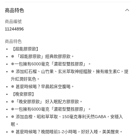
付款方式
商品特色
信用卡一次付款
商品編號
超商取貨付款
11244896
LINE Pay
商品特色
Apple Pay
【超能膠原飲】
✵ 「超能膠原飲」經典款膠原飲。
街口支付
✵一包擁有6000毫克「濃密型雙胜膠原」。
悠遊付
✵ 添加紅石榴、山竹果、玄米萃取神經醯胺，擁有維生素C，提
升紅潤好氣色。
大哥付你分期
✵ 甚麼時候喝？早晨起床空腹喝。
相關說明
【晚安膠原】
【大哥付你分期使用說明】
AFTEE先享後付
1.本服務由台灣大哥大提供，台灣大哥大用戶可立即使用無須另外申請。
✵「晚安膠原飲」 好入眠配方膠原飲。
2.付款方式選擇「大哥付你分期」，訂單成立後會自動跳轉到大哥付的交易
相關說明
✵一包擁有6000毫克「濃密型雙胜膠原」。
流程，驗證手機門號後，選擇欲分期的期數、繳款截止日，確認付款後即完
【關於「AFTEE先享後付」】
✵ 添加血橙、昭和草萃取、150毫克專利天然GABA，安穩入
成交易。
ATM付款
AFTEE先享後付是「在收到商品之後才付款」的支付方式。 讓您購物簡單
3.實際核准額度、可分期數及費用金額請依後續交易確認頁面所載為準。
眠。
便利好安心！
4.訂單成立30分鐘內，如未前往確認交易或遇審核未通過，訂單將自動取
１．簡單：不需註冊會員、不需綁卡、不需儲值。
✵ 甚麼時候喝？晚間睡前1-2小時喝，好好入睡，美美醒來。
運送方式
消。如遇「轉專審核」未通過狀況，表示未達大哥付你分期系統評分，恕無