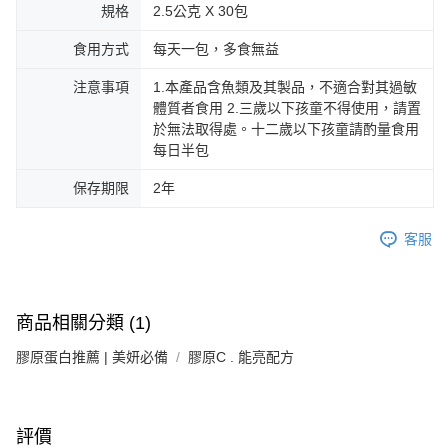
規格
2.5公克 X 30包
食用方式
每天一包，多食無益
注意事項
1.本產品含魚類及其製品，不適合對其過敏
體質者食用 2.三歲以下孩童不得使用，請置
於無法取得處。十二歲以下孩童請酌量食用
每日半包
保存期限
2年
客服
商品相關分類 (1)
膠原蛋白推薦 | 美妍必備
膠原C . 能亮配方
評價