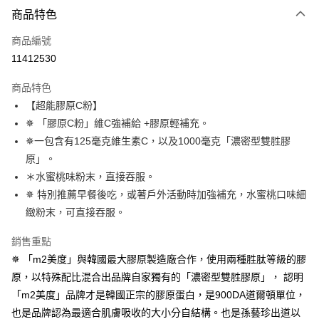
商品特色
信用卡一次付款
商品編號
超商取貨付款
11412530
LINE Pay
商品特色
Apple Pay
【超能膠原C粉】
✵ 「膠原C粉」維C強補給 +膠原輕補充。
街口支付
✵一包含有125毫克維生素C，以及1000毫克「濃密型雙胜膠
悠遊付
原」。
＊水蜜桃味粉末，直接吞服。
大哥付你分期
✵ 特別推薦早餐後吃，或著戶外活動時加強補充，水蜜桃口味細
相關說明
緻粉末，可直接吞服。
【大哥付你分期使用說明】
AFTEE先享後付
1.本服務由台灣大哥大提供，台灣大哥大用戶可立即使用無須另外申請。
2.付款方式選擇「大哥付你分期」，訂單成立後會自動跳轉到大哥付的交易
銷售重點
相關說明
流程，驗證手機門號後，選擇欲分期的期數、繳款截止日，確認付款後即完
✵ 「m2美度」與韓國最大膠原製造廠合作，使用兩種胜肽等級的膠
【關於「AFTEE先享後付」】
成交易。
ATM付款
AFTEE先享後付是「在收到商品之後才付款」的支付方式。 讓您購物簡單
原，以特殊配比混合出品牌自家獨有的「濃密型雙胜膠原」， 認明
3.實際核准額度、可分期數及費用金額請依後續交易確認頁面所載為準。
便利好安心！
4.訂單成立30分鐘內，如未前往確認交易或遇審核未通過，訂單將自動取
「m2美度」品牌才是韓國正宗的膠原蛋白，是900DA道爾頓單位，
１．簡單：不需註冊會員、不需綁卡、不需儲值。
運送方式
消。如遇「轉專審核」未通過狀況，表示未達大哥付你分期系統評分，恕無
２．便利：只要手機號碼，簡訊認證，即可結帳。
也是品牌認為最適合肌膚吸收的大小分自結構。也是孫藝珍出道以
法說明評估內容。