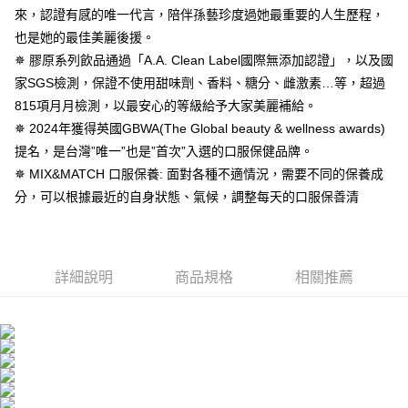
３．安心：先確認商品／服務後，再付款。
全家取貨付款
來，認證有感的唯一代言，陪伴孫藝珍度過她最重要的人生歷程，
【繳款方式說明】
1.分期款項不併入電信帳單，「大哥付你分期」於每月結算日後寄送繳費提
每筆NT$100，滿NT$600(含以上)免運費
也是她的最佳美麗後援。
【「AFTEE先享後付」結帳流程】
醒簡訊。
１．於結帳方式選擇「AFTEE先享後付」後，將跳轉至「AFTEE先享後付」
✵ 膠原系列飲品通過「A.A. Clean Label國際無添加認證」，以及國
2.透過簡訊連結打開帳單後，可選擇「超商條碼／台灣大直營門市／銀行轉
付款後全家取貨
結帳頁面，進行簡訊認證並確認金額後，即可完成結帳。
帳／街口支付／iPASS MONEY」等通路繳費。
家SGS檢測，保證不使用甜味劑、香料、糖分、雌激素…等，超過
２．訂單成立數日內，您將收到繳費通知簡訊。
每筆NT$100，滿NT$600(含以上)免運費
３．收到繳費通知簡訊後14天內，點擊此簡訊中的連結，可透過四大超商／
815項月月檢測，以最安心的等級給予大家美麗補給。
【注意事項】
ATM／網路銀行／等多元方式進行付款，方視為交易完成。
萊爾富取貨付款
✵ 2024年獲得英國GBWA(The Global beauty & wellness awards)
1.本服務係由「台灣大哥大股份有限公司」（以下簡稱本公司）所提供，讓
※ 請注意：結帳手續完成當下不需立刻繳費，但若您需要取消訂單，請聯絡
用戶於交易時，得透過本服務購買商品或服務，並由商店將買賣／分期付款
提名，是台灣”唯一”也是”首次”入選的口服保健品牌。
每筆NT$100，滿NT$600(含以上)免運費
購買商品的店家。未經商家同意取消之訂單仍視為有效，需透過AFTEE先享
買賣價金債權讓與本公司後，依約使用本公司帳單繳交帳款。
後付繳納相關費用。
✵ MIX&MATCH 口服保養: 面對各種不適情況，需要不同的保養成
2.基於同意付款使用「大哥付你分期」之契約關係目的，商店將以您的個人
付款後萊爾富取貨
※ 交易是否成功請以「AFTEE先享後付 」之結帳頁面顯示為準，若有關於
資料（包含姓名、電話或地址）提供予台灣大哥大進項蒐集、處理及利用，
分，可以根據最近的自身狀態、氣候，調整每天的口服保善清
是否繳費成功／繳費後需取消欲退款等相關疑問，請聯繫「AFTEE先享後付
每筆NT$100，滿NT$600(含以上)免運費
由本公司與您本人進行分期帳單所需資料之確認、核對及更正。
客戶支援中心」
https://netprotections.freshdesk.com/support/home
3.完整用戶服務條款，請詳閱以下連結：
https://oppay.tw/userRule
7-11取貨付款
【注意事項】
１．透過由恩沛科技股份有限公司提供之「AFTEE先享後付」服務完成之交
每筆NT$100，滿NT$600(含以上)免運費
詳細說明
商品規格
相關推薦
易，需依本服務之必要範圍內提供個人資料，並將交易相關給付款項請求債
權轉讓予恩沛科技股份有限公司。
付款後7-11取貨
２．關於個人資料處理事宜，請瀏覽以下網址：
每筆NT$100，滿NT$600(含以上)免運費
https://aftee.tw/terms/#terms3
３．未成年的使用者請事先徵得法定代理人或監護人之同意方可使用
宅配
「AFTEE先享後付」，若未經同意申辦者引起之損失，本公司不負相關責
任。
每筆NT$100，滿NT$600(含以上)免運費
４．使用「AFTEE先享後付」時，將依據個別帳號之用戶狀況，依本公司即