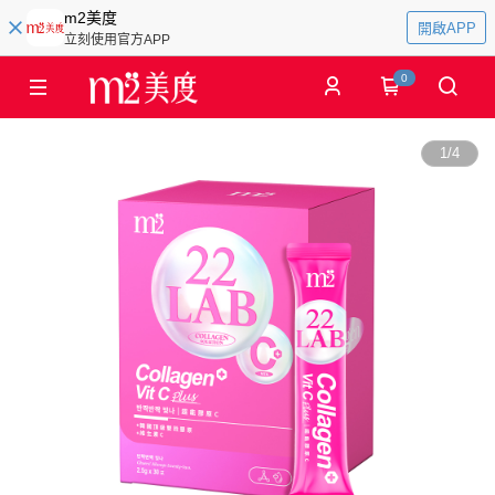
m2美度
開啟APP
立刻使用官方APP
0
1
/
4