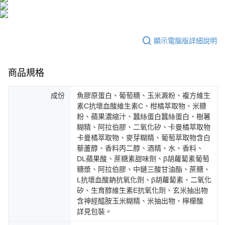
時審查核予不同之上限額度；若仍有額度不足之情形，本公司將視審查結果
宅配(離島)
請求用戶進行身份認證。
每筆NT$100，滿NT$600(含以上)免運費
５．嚴禁一人註冊多個帳號或使用他人資訊註冊。若發現惡意使用之情形，
恩沛科技股份有限公司將有權停止該用戶之使用額度並採取法律行動。
海外配送
查看運費
顯示電腦版詳細說明
海外配送(澳門)
查看運費
商品規格
海外配送(馬來西亞)
查看運費
海外配送(澳大利亞)
查看運費
成份
魚膠原蛋白、葡萄糖、玉米澱粉、複方維生
素C抗壞血酸維生素C、柑橘萃取物、米糠
粉、蘋果濃縮汁、蠶絲蛋白蠶絲蛋白、樹薯
糊精、阿拉伯膠、二氧化矽、卡曼橘萃取物
卡曼橘萃取物、麥芽糊精、葡萄萃取物含白
藜蘆醇、香料丙二醇、酒精、水、香料、
DL蘋果酸、蔗糖素甜味劑、β胡蘿蔔素葡萄
糖漿、阿拉伯膠、中鏈三酸甘油酯、蔗糖、
L抗壞血酸鈉抗氧化劑、β胡蘿蔔素、二氧化
矽、生育醇維生素E抗氧化劑、玄米抽出物
含神經醯胺玉米糊精、米抽出物、檸檬酸
詳見包裝。