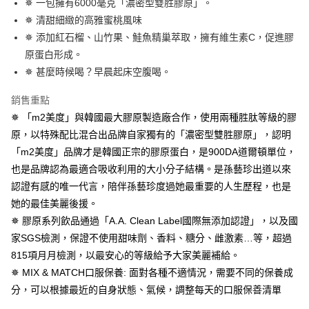
✵ 一包擁有6000毫克「濃密型雙胜膠原」。
1.分期款項不併入電信帳單，「大哥付你分期」於每月結算日後寄送繳費提
每筆NT$100，滿NT$600(含以上)免運費
【「AFTEE先享後付」結帳流程】
✵ 清甜細緻的高雅蜜桃風味
醒簡訊。
１．於結帳方式選擇「AFTEE先享後付」後，將跳轉至「AFTEE先享後付」
2.透過簡訊連結打開帳單後，可選擇「超商條碼／台灣大直營門市／銀行轉
✵ 添加紅石榴、山竹果、鮭魚精巢萃取，擁有維生素C，促進膠
付款後全家取貨
結帳頁面，進行簡訊認證並確認金額後，即可完成結帳。
帳／街口支付／iPASS MONEY」等通路繳費。
２．訂單成立數日內，您將收到繳費通知簡訊。
原蛋白形成。
每筆NT$100，滿NT$600(含以上)免運費
３．收到繳費通知簡訊後14天內，點擊此簡訊中的連結，可透過四大超商／
✵ 甚麼時候喝？早晨起床空腹喝。
【注意事項】
ATM／網路銀行／等多元方式進行付款，方視為交易完成。
萊爾富取貨付款
1.本服務係由「台灣大哥大股份有限公司」（以下簡稱本公司）所提供，讓
※ 請注意：結帳手續完成當下不需立刻繳費，但若您需要取消訂單，請聯絡
用戶於交易時，得透過本服務購買商品或服務，並由商店將買賣／分期付款
銷售重點
每筆NT$100，滿NT$600(含以上)免運費
購買商品的店家。未經商家同意取消之訂單仍視為有效，需透過AFTEE先享
買賣價金債權讓與本公司後，依約使用本公司帳單繳交帳款。
後付繳納相關費用。
✵ 「m2美度」與韓國最大膠原製造廠合作，使用兩種胜肽等級的膠
2.基於同意付款使用「大哥付你分期」之契約關係目的，商店將以您的個人
付款後萊爾富取貨
※ 交易是否成功請以「AFTEE先享後付 」之結帳頁面顯示為準，若有關於
原，以特殊配比混合出品牌自家獨有的「濃密型雙胜膠原」，認明
資料（包含姓名、電話或地址）提供予台灣大哥大進項蒐集、處理及利用，
是否繳費成功／繳費後需取消欲退款等相關疑問，請聯繫「AFTEE先享後付
每筆NT$100，滿NT$600(含以上)免運費
由本公司與您本人進行分期帳單所需資料之確認、核對及更正。
「m2美度」品牌才是韓國正宗的膠原蛋白，是900DA道爾頓單位，
客戶支援中心」
https://netprotections.freshdesk.com/support/home
3.完整用戶服務條款，請詳閱以下連結：
https://oppay.tw/userRule
也是品牌認為最適合吸收利用的大小分子結構。是孫藝珍出道以來
7-11取貨付款
【注意事項】
認證有感的唯一代言，陪伴孫藝珍度過她最重要的人生歷程，也是
１．透過由恩沛科技股份有限公司提供之「AFTEE先享後付」服務完成之交
每筆NT$100，滿NT$600(含以上)免運費
易，需依本服務之必要範圍內提供個人資料，並將交易相關給付款項請求債
她的最佳美麗後援。
權轉讓予恩沛科技股份有限公司。
付款後7-11取貨
✵ 膠原系列飲品通過「A.A. Clean Label國際無添加認證」，以及國
２．關於個人資料處理事宜，請瀏覽以下網址：
每筆NT$100，滿NT$600(含以上)免運費
家SGS檢測，保證不使用甜味劑、香料、糖分、雌激素…等，超過
https://aftee.tw/terms/#terms3
３．未成年的使用者請事先徵得法定代理人或監護人之同意方可使用
815項月月檢測，以最安心的等級給予大家美麗補給。
宅配
「AFTEE先享後付」，若未經同意申辦者引起之損失，本公司不負相關責
✵ MIX & MATCH口服保養: 面對各種不適情況，需要不同的保養成
任。
每筆NT$100，滿NT$600(含以上)免運費
４．使用「AFTEE先享後付」時，將依據個別帳號之用戶狀況，依本公司即
分，可以根據最近的自身狀態、氣候，調整每天的口服保善清單
時審查核予不同之上限額度；若仍有額度不足之情形，本公司將視審查結果
宅配(離島)