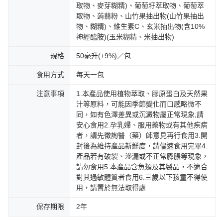
取物、麥芽糊精)、葡萄籽萃取物、葡萄萃
取物、蒟蒻粉、山竹果抽出物(山竹果抽出
物、糊精)、維生素C、玄米抽出物(含10%
神經醯胺)(玉米糊精、米抽出物)
規格
50毫升(±9%)／包
食用方式
每天一包
注意事項
1.本產品使用植物萃取、膠原蛋白及天然果
汁等原料，可能因季節變化而口感略微不
同，如有色澤差異或沉澱物屬正常現象,請
安心食用2.孕乳婦、服用藥物或有其他疾病
者，請先徵詢醫（藥）師意見再行食用3.開
封後為維持產品新鮮度，請儘速食用完畢4.
產品若有破裂、滲漏或不正常膨脹等現象，
請勿食用5.本產品含魚類及其製品，不適合
對其過敏體質者食用6.三歲以下孩童不得使
用，請置於無法取得處
保存期限
2年