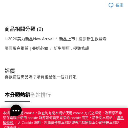
客服
商品相關分類 (2)
✨2026美力新品New Arrival
新品上市 | 膠原新生飲登場
膠原蛋白推薦 | 美妍必備
新生膠原 . 極致修護
評價
喜歡這個商品嗎？購買後給他一個好評吧
本分類熱銷
全站排行
本網站中使用 cookie，欲查詢有關本網站使用 cookie 方式之詳情，及若您不希
熱門標籤
望在電腦上使用 cookie 時應如何變更電腦的 cookie 設定，請參閱本網站「
隱私
權條款
」之 Cookie 聲明。您繼續使用本網站即表示您同意本公司得按本網站使
用條款之 Cookie 聲明使用 cookie。
了解更多 >