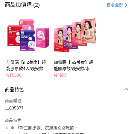
信用卡一次付款
商品加價購 (2)
查看全部
超商取貨付款
LINE Pay
Apple Pay
街口支付
悠遊付
加價購【m2美度】超
加價購【m2美度】超
能膠原飲4入/晚安飲4
能膠原飲/晚安飲/水光
大哥付你分期
入/水光飲4入/新生飲4
飲/新生飲 -(1入/任選1
NT$690
NT$99
相關說明
入(任選1盒)
盒)
【大哥付你分期使用說明】
AFTEE先享後付
商品特色
1.本服務由台灣大哥大提供，台灣大哥大用戶可立即使用無須另外申請。
2.付款方式選擇「大哥付你分期」，訂單成立後會自動跳轉到大哥付的交易
相關說明
商品編號
流程，驗證手機門號後，選擇欲分期的期數、繳款截止日，確認付款後即完
【關於「AFTEE先享後付」】
成交易。
ATM付款
11605377
AFTEE先享後付是「在收到商品之後才付款」的支付方式。 讓您購物簡單
3.實際核准額度、可分期數及費用金額請依後續交易確認頁面所載為準。
便利好安心！
4.訂單成立30分鐘內，如未前往確認交易或遇審核未通過，訂單將自動取
１．簡單：不需註冊會員、不需綁卡、不需儲值。
商品特色
運送方式
消。如遇「轉專審核」未通過狀況，表示未達大哥付你分期系統評分，恕無
２．便利：只要手機號碼，簡訊認證，即可結帳。
✵ 「新生膠原飲」院線級別膠原飲。
法說明評估內容。
３．安心：先確認商品／服務後，再付款。
全家取貨付款
【繳款方式說明】