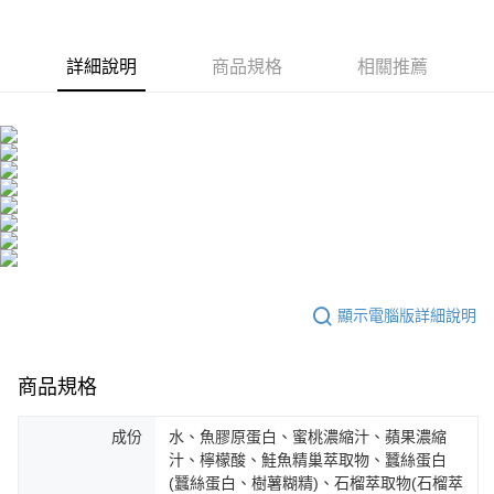
請求用戶進行身份認證。
每筆NT$100，滿NT$600(含以上)免運費
５．嚴禁一人註冊多個帳號或使用他人資訊註冊。若發現惡意使用之情形，
恩沛科技股份有限公司將有權停止該用戶之使用額度並採取法律行動。
海外配送
查看運費
詳細說明
商品規格
相關推薦
海外配送(澳門)
查看運費
海外配送(馬來西亞)
查看運費
海外配送(澳大利亞)
查看運費
顯示電腦版詳細說明
商品規格
成份
水、魚膠原蛋白、蜜桃濃縮汁、蘋果濃縮
汁、檸檬酸、鮭魚精巢萃取物、蠶絲蛋白
(蠶絲蛋白、樹薯糊精)、石榴萃取物(石榴萃