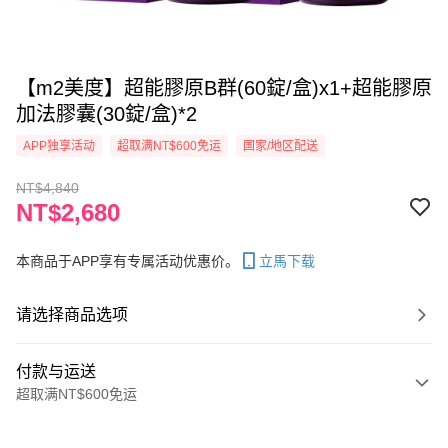
【m2美度】超能膠原B群(60錠/盒)x1+超能膠原
加法膠囊(30錠/盒)*2
APP独享活动
超取满NT$600免运
国家/地区配送
NT$4,840
NT$2,680
本商品于APP享有专属活动优惠价。
立馬下载
请选择商品选项
付款与运送
超取满NT$600免运
付款方式