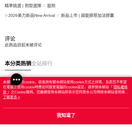
精準挑選 | 劑型選擇
錠劑
✨2026美力新品New Arrival
新品上市 | 超能膠原加法膠囊
评论
此商品目前未被评论
本分类热销
全站排行
本網站中使用cookie，欲查詢有關本網站使用cookie方式之詳情，及若您不希望
热门标签
在電腦上使用cookie時應如何變更電腦的cookie設定，請參閱本網站「
隱私權條
款
」之Cookie聲明。您繼續使用本網站即表示您同意本公司得按本網站使用條款
之Cookie聲明使用cookie。
了解更多 >
我知道了