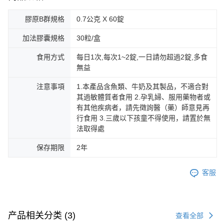
膠原B群規格
0.7公克 X 60錠
加法膠囊規格
30粒/盒
食用方式
每日1次,每次1~2錠,一日請勿超過2錠,多食
無益
注意事項
1.本產品含魚類、牛奶及其製品，不適合對
其過敏體質者食用 2.孕乳婦、服用藥物者或
有其他疾病者，請先徵詢醫（藥）師意見再
行食用 3.三歲以下孩童不得使用，請置於無
法取得處
保存期限
2年
客服
产品相关分类 (3)
查看全部