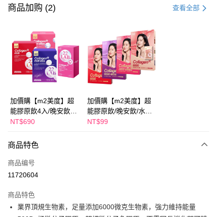
信用卡一次付款
商品加购 (2)
查看全部
超商取货付款
LINE Pay
Apple Pay
街口支付
悠遊付
加價購【m2美度】超
加價購【m2美度】超
能膠原飲4入/晚安飲4
能膠原飲/晚安飲/水光
大哥付你分期
入/水光飲4入/新生飲4
飲/新生飲 -(1入/任選1
NT$690
NT$99
相关说明
入(任選1盒)
盒)
【大哥付你分期使用说明】
AFTEE先享后付
商品特色
1. 本服务由台湾大哥大提供，电信用户可立即使用无须另外申请。（限个人
月租型门号，不开放公司户及预付卡使用）
相关说明
商品编号
2. 付款方式选择 “大哥付你分期”，订单成立后会自动跳转到大哥付的交易流
一、關於 AFTEE先享後付
程，验证手机门号后，选择欲分期的期数、缴款截止日，确认付款后即完成
ATM付款
11720604
1. 於付款方式選擇AFTEE先享後付，將跳出AFTEE先享後付手機驗證視
交易。
窗。
3. 实际核准额度、可分期数及费用金额请依后续交易确认页面所载为准。
2. 進行簡訊驗證之後，即可完成結帳手續。
商品特色
运送方式
4. 订单成立30分钟内，如未前往确认交易或遇审核未通过，订单将自动取
3. 訂單確認後不需事先繳費，商品會配送至您的指定地址。
業界頂規生物素，足量添加6000微克生物素，強力維持能量
消。如遇 “转专审核”未通过状况，表示未达系统评分，恕无法说明评估内
4. 下訂完成後，您的手機會收到一封繳費通知簡訊，APP會員則會收到
全家取貨付款
容。