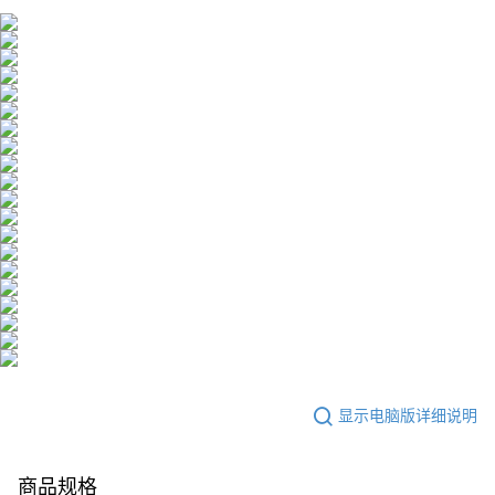
每笔NT$100，满NT$600(含以上)免运费
若款項超過繳費期限，將根據當次的金額加收年利率 16% 的逾期滯納金。
未成年的使用者，請事先徵得法定代理人或監護人之同意方可使用
海外配送
查看运费
AFTEE。
海外配送(澳門)
查看运费
若您對於個人資料之處理、利用有任何疑問，或欲行使相關法律權利，請聯
繫恩沛科技股份有限公司。若您不同意我們將上開所示之個人資料，連同必
海外配送(馬來西亞)
查看运费
要之購買訂單資訊提供予 AFTEE ，或讓 AFTEE 蒐集處理利用您的個人資
料，請勿選用本服務。
海外配送(澳大利亞)
查看运费
显示电脑版详细说明
商品规格