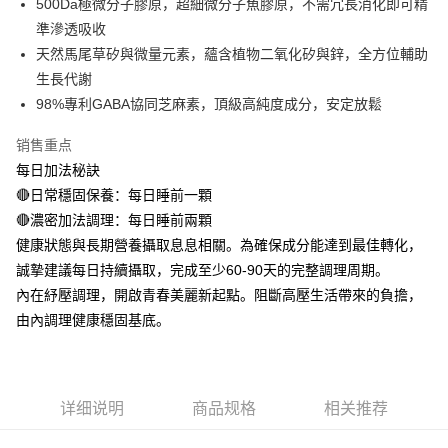
500Da極微分子膠原，超細微分子魚膠原，不需冗長消化即可精
AFTEE APP推播通知。
【缴款方式说明】
每笔NT$100，满NT$600(含以上)免运费
5. 收到商品當下無需繳費，確認無誤後，請再利用繳費通知簡訊或AFTEE
準滲透吸收
1. 分期款项不并入电信账单，“大哥付你分期”于每月结算日后寄送缴费提醒
APP於四大便利商店‧ATM/網銀等方式進行付款。
短信。
天然馬尾草矽與微量元素，蘊含植物二氧化矽與鋅，全方位輔助
付款後全家取貨
2. 通过短信链接打开账单后，可选择 “超商条码／台湾大直营门市／银行转
請留意繳費期限為 14 天。唯有下載 AFTEE App 成為 AFTEE 會員者方能享
生長代謝
每笔NT$100，满NT$600(含以上)免运费
账／街口支付／iPASS MONEY”等通路缴费。
有最長 45 天內付款之服務。
98%專利GABA協同芝麻素，頂級高純度成分，安定放鬆
萊爾富取貨付款
【注意事项】
繳費期限，為商家向您請款的時間，再加上使用AFTEE可延長的天數所計算
1. 本服务系由 “台湾大哥大股份有限公司”所提供，让用户于交易时，得通过
销售重点
每笔NT$100，满NT$600(含以上)免运费
出。使用AFTEE下訂可以延長您收到商品前的繳費天數，但無法保證一定能
本服务购买商品或服务，并由商店将买卖／分期付款买卖价金债权让与本公
夠在期限內收到商品(例如:預購商品或預計到貨時間較長者)。因此無論收到
每日加法秘訣
司后，依约使用本公司账单缴交账款。
付款後萊爾富取貨
商品與否，仍需要請您在AFTEE規定的時間內完成繳費。
🔴日常穩固保養：每日睡前一顆
2. 基于同意付款使用 “大哥付你分期”之契约关系目的，商店将以您的个人资
每笔NT$100，满NT$600(含以上)免运费
料（包含姓名、电话或地址）提供予台湾大哥大进项收集、处理及利用，由
🔴濃密加法調理：每日睡前兩顆
二、付款限制
台湾大哥大与本人进行分期账单所需资料之确认、核对及更正。
1. 初次使用 AFTEE 時，將依認證結果及本公司審查結果，核予每個人不同
健康狀態與長期營養攝取息息相關。為確保成分能達到最佳轉化，
7-11取貨付款
3. 完整用户服务条款，请详阅以下链接：
https://oppay.tw/userRule
之上限額度
誠摯建議每日持續攝取，完成至少60-90天的完整調理周期。
2. 結帳金額須大於NT$30
每笔NT$100，满NT$600(含以上)免运费
3. 目前僅支援台灣會員
內在紓壓調理，開啟青春美麗新起點。阻斷高壓生活帶來的負擔，
付款後7-11取貨
由內調理健康穩固基底。
三、聲明條款
每笔NT$100，满NT$600(含以上)免运费
「AFTEE先享後付」(下稱本服務)乃由恩沛科技股份有限公司(下稱 AFTEE )
所提供，並由 AFTEE 向您收取款項。因使用本服務所須提供之個人資料(包
宅配
含但不限於訂購人姓名、電話，收件人姓名、電話、收件地址)，將交付予
AFTEE 於本服務必要服務範圍內運用。關於 AFTEE 對於個人資料之蒐集、
每笔NT$100，满NT$600(含以上)免运费
详细说明
商品规格
相关推荐
處理、利用，詳參 AFTEE 官網之『個人資料蒐集、處理及利用告知聲明』
（
https://aftee.tw/privacypolicy/
）。
宅配(離島)