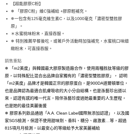
２．便利：只要手機號碼，簡訊認證，即可結帳。
【超能膠原C粉】
法說明評估內容。
３．安心：先確認商品／服務後，再付款。
全家取貨付款
【繳款方式說明】
✵ 「膠原C粉」維C強補給 +膠原輕補充。
1.分期款項不併入電信帳單，「大哥付你分期」於每月結算日後寄送繳費提
每筆NT$100，滿NT$600(含以上)免運費
【「AFTEE先享後付」結帳流程】
✵一包含有125毫克維生素C，以及1000毫克「濃密型雙胜膠
醒簡訊。
１．於結帳方式選擇「AFTEE先享後付」後，將跳轉至「AFTEE先享後付」
2.透過簡訊連結打開帳單後，可選擇「超商條碼／台灣大直營門市／銀行轉
原」。
付款後全家取貨
結帳頁面，進行簡訊認證並確認金額後，即可完成結帳。
帳／街口支付／iPASS MONEY」等通路繳費。
２．訂單成立數日內，您將收到繳費通知簡訊。
＊水蜜桃味粉末，直接吞服。
每筆NT$100，滿NT$600(含以上)免運費
３．收到繳費通知簡訊後14天內，點擊此簡訊中的連結，可透過四大超商／
✵ 特別推薦早餐後吃，或著戶外活動時加強補充，水蜜桃口味細
【注意事項】
ATM／網路銀行／等多元方式進行付款，方視為交易完成。
萊爾富取貨付款
1.本服務係由「台灣大哥大股份有限公司」（以下簡稱本公司）所提供，讓
緻粉末，可直接吞服。
※ 請注意：結帳手續完成當下不需立刻繳費，但若您需要取消訂單，請聯絡
用戶於交易時，得透過本服務購買商品或服務，並由商店將買賣／分期付款
每筆NT$100，滿NT$600(含以上)免運費
購買商品的店家。未經商家同意取消之訂單仍視為有效，需透過AFTEE先享
買賣價金債權讓與本公司後，依約使用本公司帳單繳交帳款。
後付繳納相關費用。
銷售重點
2.基於同意付款使用「大哥付你分期」之契約關係目的，商店將以您的個人
付款後萊爾富取貨
※ 交易是否成功請以「AFTEE先享後付 」之結帳頁面顯示為準，若有關於
✵ 「m2美度」與韓國最大膠原製造廠合作，使用兩種胜肽等級的膠
資料（包含姓名、電話或地址）提供予台灣大哥大進項蒐集、處理及利用，
是否繳費成功／繳費後需取消欲退款等相關疑問，請聯繫「AFTEE先享後付
每筆NT$100，滿NT$600(含以上)免運費
由本公司與您本人進行分期帳單所需資料之確認、核對及更正。
原，以特殊配比混合出品牌自家獨有的「濃密型雙胜膠原」， 認明
客戶支援中心」
https://netprotections.freshdesk.com/support/home
3.完整用戶服務條款，請詳閱以下連結：
https://oppay.tw/userRule
「m2美度」品牌才是韓國正宗的膠原蛋白，是900DA道爾頓單位，
7-11取貨付款
【注意事項】
也是品牌認為最適合肌膚吸收的大小分自結構。也是孫藝珍出道以
１．透過由恩沛科技股份有限公司提供之「AFTEE先享後付」服務完成之交
每筆NT$100，滿NT$600(含以上)免運費
易，需依本服務之必要範圍內提供個人資料，並將交易相關給付款項請求債
來，認證有感的唯一代言，陪伴孫藝珍度過她最重要的人生歷程，
權轉讓予恩沛科技股份有限公司。
付款後7-11取貨
也是她的最佳美麗後援
２．關於個人資料處理事宜，請瀏覽以下網址：
每筆NT$100，滿NT$600(含以上)免運費
✵ 膠原系列飲品通過「A.A. Clean Label國際無添加認證」，以及國
https://aftee.tw/terms/#terms3
３．未成年的使用者請事先徵得法定代理人或監護人之同意方可使用
家SGS檢測，保證不使用甜味劑、香料、糖分、雌激素…等，超過
宅配
「AFTEE先享後付」，若未經同意申辦者引起之損失，本公司不負相關責
815項月月檢測，以最安心的等級給予大家美麗補給
任。
每筆NT$100，滿NT$600(含以上)免運費