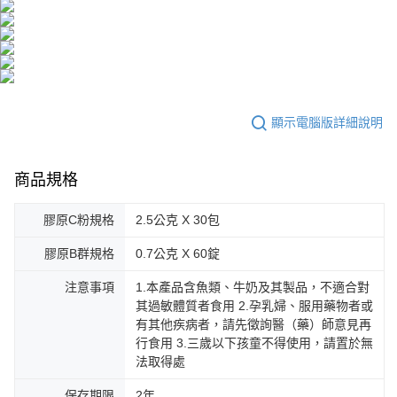
顯示電腦版詳細說明
商品規格
膠原C粉規格
2.5公克 X 30包
膠原B群規格
0.7公克 X 60錠
注意事項
1.本產品含魚類、牛奶及其製品，不適合對
其過敏體質者食用 2.孕乳婦、服用藥物者或
有其他疾病者，請先徵詢醫（藥）師意見再
行食用 3.三歲以下孩童不得使用，請置於無
法取得處
保存期限
2年