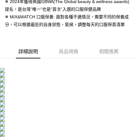
４．使用「AFTEE先享後付」時，將依據個別帳號之用戶狀況，依本公司即
✵ 2024年獲得英國GBWA(The Global beauty & wellness awards)
時審查核予不同之上限額度；若仍有額度不足之情形，本公司將視審查結果
宅配(離島)
提名，是台灣”唯一”也是”首次”入選的口服保健品牌
請求用戶進行身份認證。
每筆NT$100，滿NT$600(含以上)免運費
✵ MIX&MATCH 口服保養: 面對各種不適情況，需要不同的保養成
５．嚴禁一人註冊多個帳號或使用他人資訊註冊。若發現惡意使用之情形，
恩沛科技股份有限公司將有權停止該用戶之使用額度並採取法律行動。
分，可以根據最近的自身狀態、氣候，調整每天的口服保善清單
海外配送
查看運費
海外配送(澳門)
查看運費
海外配送(馬來西亞)
查看運費
詳細說明
商品規格
相關推薦
海外配送(澳大利亞)
查看運費