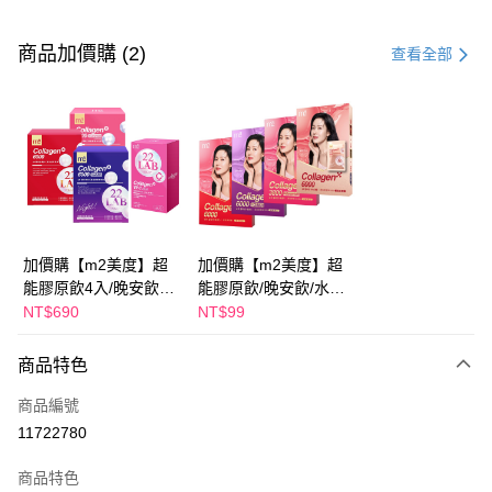
付款方式
信用卡一次付款
商品加價購 (2)
查看全部
超商取貨付款
LINE Pay
Apple Pay
街口支付
悠遊付
加價購【m2美度】超
加價購【m2美度】超
能膠原飲4入/晚安飲4
能膠原飲/晚安飲/水光
大哥付你分期
入/水光飲4入/新生飲4
飲/新生飲 -(1入/任選1
NT$690
NT$99
相關說明
入(任選1盒)
盒)
【大哥付你分期使用說明】
AFTEE先享後付
商品特色
1.本服務由台灣大哥大提供，台灣大哥大用戶可立即使用無須另外申請。
2.付款方式選擇「大哥付你分期」，訂單成立後會自動跳轉到大哥付的交易
相關說明
商品編號
流程，驗證手機門號後，選擇欲分期的期數、繳款截止日，確認付款後即完
【關於「AFTEE先享後付」】
成交易。
ATM付款
11722780
AFTEE先享後付是「在收到商品之後才付款」的支付方式。 讓您購物簡單
3.實際核准額度、可分期數及費用金額請依後續交易確認頁面所載為準。
便利好安心！
4.訂單成立30分鐘內，如未前往確認交易或遇審核未通過，訂單將自動取
１．簡單：不需註冊會員、不需綁卡、不需儲值。
商品特色
運送方式
消。如遇「轉專審核」未通過狀況，表示未達大哥付你分期系統評分，恕無