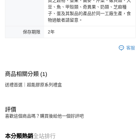
質之穀物、堅果、蕎麥、芹菜、螺貝類、大
豆、魚、甲殼類、奇異果、奶類、芝麻種
子、蛋及其製品的產品於同一工廠生產，食
物過敏者請留意。
保存期限
2年
客服
商品相關分類 (1)
送禮首選｜超能膠原系列禮盒
評價
喜歡這個商品嗎？購買後給他一個好評吧
本分類熱銷
全站排行