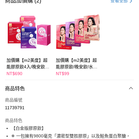
商品加價購 (2)
查看全部
超商取貨付款
LINE Pay
Apple Pay
街口支付
悠遊付
加價購【m2美度】超
加價購【m2美度】超
能膠原飲4入/晚安飲4
能膠原飲/晚安飲/水光
大哥付你分期
入/水光飲4入/新生飲4
飲/新生飲 -(1入/任選1
NT$690
NT$99
相關說明
入(任選1盒)
盒)
【大哥付你分期使用說明】
AFTEE先享後付
商品特色
1.本服務由台灣大哥大提供，台灣大哥大用戶可立即使用無須另外申請。
2.付款方式選擇「大哥付你分期」，訂單成立後會自動跳轉到大哥付的交易
相關說明
商品編號
流程，驗證手機門號後，選擇欲分期的期數、繳款截止日，確認付款後即完
【關於「AFTEE先享後付」】
成交易。
ATM付款
11739791
AFTEE先享後付是「在收到商品之後才付款」的支付方式。 讓您購物簡單
3.實際核准額度、可分期數及費用金額請依後續交易確認頁面所載為準。
便利好安心！
4.訂單成立30分鐘內，如未前往確認交易或遇審核未通過，訂單將自動取
１．簡單：不需註冊會員、不需綁卡、不需儲值。
商品特色
運送方式
消。如遇「轉專審核」未通過狀況，表示未達大哥付你分期系統評分，恕無
２．便利：只要手機號碼，簡訊認證，即可結帳。
【白金版膠原飲】
法說明評估內容。
３．安心：先確認商品／服務後，再付款。
全家取貨付款
【繳款方式說明】
✵ 一包擁有9800毫克「濃密型雙胜膠原」以及鮭魚蛋白聚醣，