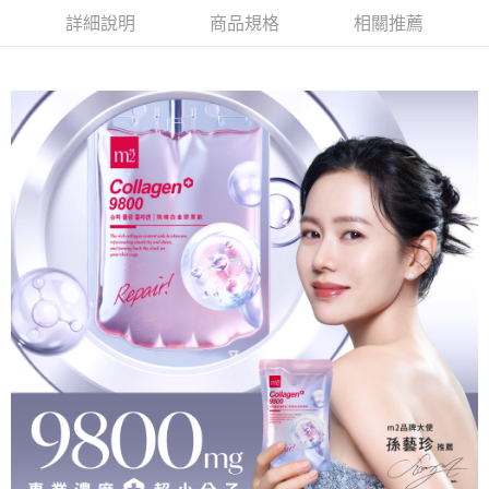
每筆NT$100，滿NT$600(含以上)免運費
５．嚴禁一人註冊多個帳號或使用他人資訊註冊。若發現惡意使用之情形，
詳細說明
商品規格
相關推薦
恩沛科技股份有限公司將有權停止該用戶之使用額度並採取法律行動。
海外配送
查看運費
海外配送(澳門)
查看運費
海外配送(馬來西亞)
查看運費
海外配送(澳大利亞)
查看運費