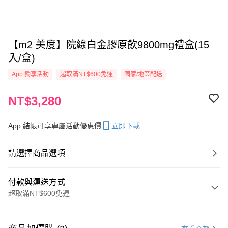
【m2 美度】院線白金膠原飲9800mg禮盒(15
入/盒)
App 獨享活動
超取滿NT$600免運
國家/地區配送
NT$3,280
App 結帳可享專屬活動優惠價
立即下載
請選擇商品選項
付款與運送方式
超取滿NT$600免運
付款方式
信用卡一次付款