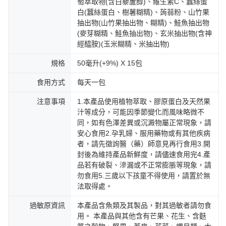
萄萃取物(含白藜蘆醇)、維生素C、蠶絲蛋
白(蠶絲蛋白、樹薯糊精)、蒟蒻粉、山竹果
抽出物(山竹果抽出物、糊精)、鮭魚抽出物
(麥芽糊精、鮭魚抽出物)、玄米抽出物(含神
經醯胺)(玉米糊精、米抽出物)
規格
50毫升(+9%) X 15包
食用方式
每天一包
注意事項
1.本產品使用植物萃取、膠原蛋白及天然果
汁等成分，可能因季節變化而風味略微不
同，如有色澤差異或沉澱物屬正常現象，請
安心食用2.孕乳婦、服用藥物或有其他疾病
者，請先徵詢醫（藥）師意見再行食用3.開
封後為維持產品新鮮度，請儘速食用完4.產
品若有破裂、滲漏或不正常膨脹等現象，請
勿食用5.三歲以下孩童不得使用，請置於無
法取得處。
過敏原資訊
本產品含魚類及其製品，對其過敏者請勿食
用。 本產品與其他含有芒果、花生、含麩