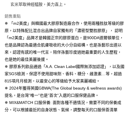
1.分期款項不併入電信帳單，「大哥付你分期」於每月結算日後寄送繳費提
每筆NT$100，滿NT$600(含以上)免運費
【「AFTEE先享後付」結帳流程】
玄米萃取神經醯胺，美力直上。
醒簡訊。
１．於結帳方式選擇「AFTEE先享後付」後，將跳轉至「AFTEE先享後付」
2.透過簡訊連結打開帳單後，可選擇「超商條碼／台灣大直營門市／銀行轉
付款後全家取貨
結帳頁面，進行簡訊認證並確認金額後，即可完成結帳。
帳／街口支付／iPASS MONEY」等通路繳費。
銷售重點
２．訂單成立數日內，您將收到繳費通知簡訊。
每筆NT$100，滿NT$600(含以上)免運費
✵ 「m2美度」與韓國最大膠原製造廠合作，使用兩種胜肽等級的膠
３．收到繳費通知簡訊後14天內，點擊此簡訊中的連結，可透過四大超商／
【注意事項】
ATM／網路銀行／等多元方式進行付款，方視為交易完成。
原，以特殊配比混合出品牌自家獨有的「濃密型雙胜膠原」， 認明
萊爾富取貨付款
1.本服務係由「台灣大哥大股份有限公司」（以下簡稱本公司）所提供，讓
※ 請注意：結帳手續完成當下不需立刻繳費，但若您需要取消訂單，請聯絡
用戶於交易時，得透過本服務購買商品或服務，並由商店將買賣／分期付款
「m2美度」品牌才是韓國正宗的膠原蛋白，是900DA道爾頓單位，
每筆NT$100，滿NT$600(含以上)免運費
購買商品的店家。未經商家同意取消之訂單仍視為有效，需透過AFTEE先享
買賣價金債權讓與本公司後，依約使用本公司帳單繳交帳款。
後付繳納相關費用。
也是品牌認為最適合肌膚吸收的大小分自結構。也是孫藝珍出道以
2.基於同意付款使用「大哥付你分期」之契約關係目的，商店將以您的個人
付款後萊爾富取貨
※ 交易是否成功請以「AFTEE先享後付 」之結帳頁面顯示為準，若有關於
來，認證有感的唯一代言，陪伴孫藝珍度過她最重要的人生歷程，
資料（包含姓名、電話或地址）提供予台灣大哥大進項蒐集、處理及利用，
是否繳費成功／繳費後需取消欲退款等相關疑問，請聯繫「AFTEE先享後付
每筆NT$100，滿NT$600(含以上)免運費
由本公司與您本人進行分期帳單所需資料之確認、核對及更正。
也是她的最佳美麗後援。
客戶支援中心」
https://netprotections.freshdesk.com/support/home
3.完整用戶服務條款，請詳閱以下連結：
https://oppay.tw/userRule
✵ 膠原系列飲品通過「A.A. Clean Label國際無添加認證」，以及國
7-11取貨付款
【注意事項】
家SGS檢測，保證不使用甜味劑、香料、糖分、雌激素…等，超過
１．透過由恩沛科技股份有限公司提供之「AFTEE先享後付」服務完成之交
每筆NT$100，滿NT$600(含以上)免運費
易，需依本服務之必要範圍內提供個人資料，並將交易相關給付款項請求債
815項月月檢測，以最安心的等級給予大家美麗補給。
權轉讓予恩沛科技股份有限公司。
付款後7-11取貨
✵ 2024年獲得英國GBWA(The Global beauty & wellness awards)
２．關於個人資料處理事宜，請瀏覽以下網址：
每筆NT$100，滿NT$600(含以上)免運費
提名，是台灣”唯一”也是”首次”入選的口服保健品牌。
https://aftee.tw/terms/#terms3
３．未成年的使用者請事先徵得法定代理人或監護人之同意方可使用
✵ MIX&MATCH 口服保養: 面對各種不適情況，需要不同的保養成
宅配
「AFTEE先享後付」，若未經同意申辦者引起之損失，本公司不負相關責
分，可以根據最近的自身狀態、氣候，調整每天的口服保善清單
任。
每筆NT$100，滿NT$600(含以上)免運費
４．使用「AFTEE先享後付」時，將依據個別帳號之用戶狀況，依本公司即
時審查核予不同之上限額度；若仍有額度不足之情形，本公司將視審查結果
宅配(離島)
請求用戶進行身份認證。