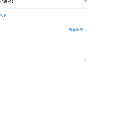
類 (4)
一人註冊多個帳號或使用他人資訊註冊。若發現惡意使用之情
00，滿NT$600(含以上)免運費
科技股份有限公司將有權停止該用戶之使用額度並採取法律行
薦 | 美妍必備
晚安膠原 . 好眠配方
查看運費
客服
有美度｜8/2-8/16
澳門)
查看運費
| 超值1+1
查看全部
馬來西亞)
查看運費
薦 | 美妍必備
新生膠原 . 極致修護