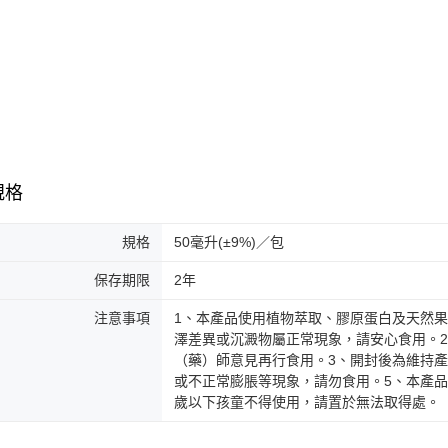
規格
規格
50毫升(±9%)／包
保存期限
2年
注意事項
1、本產品使用植物萃取、膠原蛋白及天然
澤差異或沉澱物屬正常現象，請安心食用。
（藥）師意見再行食用。3、開封後為維持
或不正常膨脹等現象，請勿食用。5、本產
歲以下孩童不得使用，請置於無法取得處。