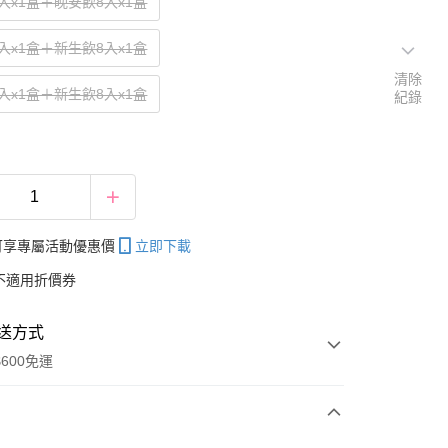
入x1盒＋晚安飲8入x1盒
入x1盒＋新生飲8入x1盒
清除
入x1盒＋新生飲8入x1盒
紀錄
帳可享專屬活動優惠價
立即下載
不適用折價券
送方式
600免運