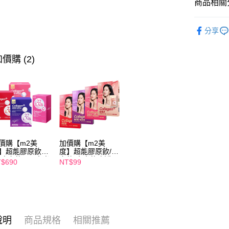
商品相關分
５．嚴禁
每筆NT$1
形，恩沛
動。
膠原蛋白推
海外配送
分享
✨美的角度都
海外配送(
✨新客推薦 
價購 (2)
海外配送(
膠原蛋白推
價購【m2美
加價購【m2美
】超能膠原飲4
度】超能膠原飲/晚
/晚安飲4入/水光
安飲/水光飲/新生
$690
NT$99
4入/新生飲4入
飲 -(1入/任選1盒)
任選1盒)
說明
商品規格
相關推薦