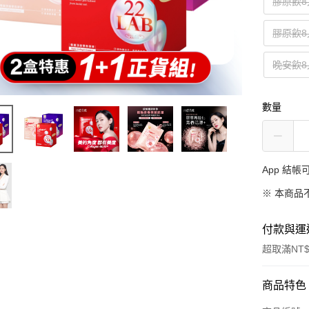
膠原飲8
膠原飲8
晚安飲8
數量
App 結
※ 本商品
付款與運
超取滿NT$
付款方式
商品特色