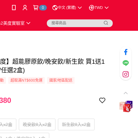
0
中文 (繁體)
TWD
m2美度實驗室
美度】超能膠原飲/晚安飲/新生飲 買1送1
入/任選2盒)
活動
超取滿NT$600免運
國家/地區配送
380
入x2盒
晚安飲8入x2盒
新生飲8入x2盒