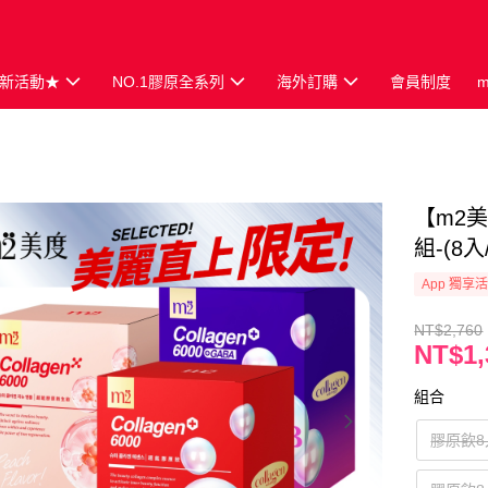
新活動★
NO.1膠原全系列
海外訂購
會員制度
【m2
組-(8
App 獨享
NT$2,760
NT$1,
組合
膠原飲8