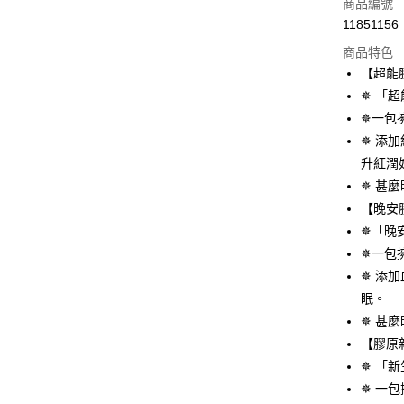
信用卡一
商品編號
11851156
超商取貨
商品特色
LINE Pay
【超能
✵ 「
Apple Pay
✵一包
街口支付
✵ 添
升紅潤
悠遊付
✵ 甚
大哥付你
【晚安
相關說明
✵「晚
【大哥付
AFTEE先
✵一包
1.本服務
2.付款方
相關說明
✵ 添
流程，驗
【關於「A
眠。
ATM付款
完成交易
AFTEE
✵ 甚
3.實際核
便利好安
4.訂單成
１．簡單
【膠原
消。如遇
２．便利
運送方式
✵ 「
無法說明
３．安心
【繳款方
✵ 一
全家取貨
1.分期款