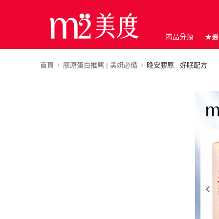
商品分類
★最
首頁
膠原蛋白推薦 | 美妍必備
晚安膠原 . 好眠配方