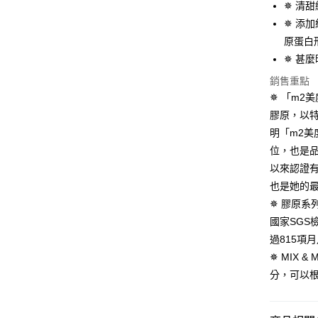
【「AFT
✵ 清
醒簡訊。
每筆NT$1
１．於結帳
✵ 添
2.透過簡
付」結帳
帳／街口支
付款後全
２．訂單
原蛋白
３．收到繳
✵ 甚
每筆NT$1
【注意事
／ATM／
1.本服務
※ 請注意
銷售重點
萊爾富取
用戶於交
絡購買商品
✵ 「m2
款買賣價
先享後付
每筆NT$1
2.基於同
膠原，以
※ 交易是
資料（包
是否繳費成
付款後萊
明「m2美
用，由本
付客戶支
每筆NT$1
位，也是
3.完整用
以來認證
【注意事
7-11取貨
１．透過由
也是她的
交易，需
每筆NT$1
✵ 膠原系列
求債權轉
２．關於
國家SG
付款後7-1
https://aft
過815項
每筆NT$1
３．未成
✵ MIX
「AFTE
宅配
任。
分，可以
４．使用「
每筆NT$1
即時審查
結果請求
宅配(離島)