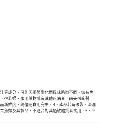
果汁等成分，可能因季節變化而風味略微不同，如有色
2、孕乳婦、服用藥物或有其他疾病者，請先徵詢醫
產品新鮮度，請儘速食用完畢。4、產品若有破裂、滲漏
品含魚類及其製品，不適合對其過敏體質者食用。6、三