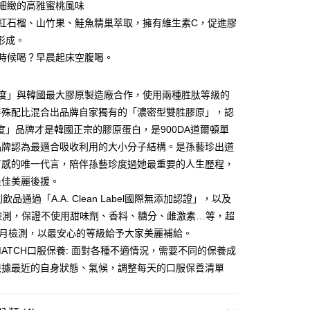
EE先享後付」結帳流程】
甜細緻的高雅蜜桃風味
00，滿NT$600(含以上)免運費
方式選擇「AFTEE先享後付」後，將跳轉至「AFTEE先享後
加紅石榴、山竹果、鮭魚精巢萃取，擁有維生素C，促進膠
訊連結打開帳單後，可選擇「超商條碼／台灣大直營門市／銀行轉
頁面，進行簡訊認證並確認金額後，即可完成結帳。
付／iPASS MONEY」等通路繳費。
家取貨
成立數日內，您將收到繳費通知簡訊。
形成。
費通知簡訊後14天內，點擊此簡訊中的連結，可透過四大超商
麼時候喝？早晨起床空腹喝。
00，滿NT$600(含以上)免運費
項】
網路銀行／等多元方式進行付款，方視為交易完成。
係由「台灣大哥大股份有限公司」（以下簡稱本公司）所提供，讓
：結帳手續完成當下不需立刻繳費，但若您需要取消訂單，請聯
貨付款
易時，得透過本服務購買商品或服務，並由商店將買賣／分期付
的店家。未經商家同意取消之訂單仍視為有效，需透過AFTEE
美度」與韓國最大膠原製造廠合作，使用兩種胜肽等級的
金債權讓與本公司後，依約使用本公司帳單繳交帳款。
繳納相關費用。
00，滿NT$600(含以上)免運費
意付款使用「大哥付你分期」之契約關係目的，商店將以您的個人
特殊配比混合出品牌自家獨有的「濃密型雙胜膠原」，認
否成功請以「AFTEE先享後付 」之結帳頁面顯示為準，若有關於
含姓名、電話或地址）提供予台灣大哥大進項蒐集、處理及利
功／繳費後需取消欲退款等相關疑問，請聯繫「AFTEE先享後
爾富取貨
度」品牌才是韓國正宗的膠原蛋白，是900DA道爾頓單
公司與您本人進行分期帳單所需資料之確認、核對及更正。
援中心」
https://netprotections.freshdesk.com/support/home
00，滿NT$600(含以上)免運費
品牌認為最適合吸收利用的大小分子結構。是孫藝珍出道
戶服務條款，請詳閱以下連結：
https://oppay.tw/userRule
有感的唯一代言，陪伴孫藝珍度過她最重要的人生歷程，
項】
付款
恩沛科技股份有限公司提供之「AFTEE先享後付」服務完成之
最佳美麗後援。
依本服務之必要範圍內提供個人資料，並將交易相關給付款項請
00，滿NT$600(含以上)免運費
飲品通過「A.A. Clean Label國際無添加認證」，以及
讓予恩沛科技股份有限公司。
個人資料處理事宜，請瀏覽以下網址：
S檢測，保證不使用甜味劑、香料、糖分、雌激素…等，超
1取貨
ee.tw/terms/#terms3
月月檢測，以最安心的等級給予大家美麗補給。
00，滿NT$600(含以上)免運費
年的使用者請事先徵得法定代理人或監護人之同意方可使用
 & MATCH口服保養: 面對各種不適情況，需要不同的保養成
E先享後付」，若未經同意申辦者引起之損失，本公司不負相關責
根據最近的自身狀態、氣候，調整每天的口服保善清單
AFTEE先享後付」時，將依據個別帳號之用戶狀況，依本公司
00，滿NT$600(含以上)免運費
核予不同之上限額度；若仍有額度不足之情形，本公司將視審查
用戶進行身份認證。