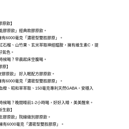
次付款
付款
膠原飲】
超能膠原飲」經典款膠原飲。
擁有6000毫克「濃密型雙胜膠原」。
加紅石榴、山竹果、玄米萃取神經醯胺，擁有維生素C，提
好氣色。
麼時候喝？早晨起床空腹喝。
分期
膠原】
安膠原飲」 好入眠配方膠原飲。
你分期使用說明】
享後付
擁有6000毫克「濃密型雙胜膠原」。
由台灣大哥大提供，台灣大哥大用戶可立即使用無須另外申請。
式選擇「大哥付你分期」，訂單成立後會自動跳轉到大哥付的交易
加血橙、昭和草萃取、150毫克專利天然GABA，安穩入
證手機門號後，選擇欲分期的期數、繳款截止日，確認付款後即
FTEE先享後付」】
。
先享後付是「在收到商品之後才付款」的支付方式。 讓您購物簡單
麼時候喝？晚間睡前1-2小時喝，好好入睡，美美醒來。
准額度、可分期數及費用金額請依後續交易確認頁面所載為準。
心！
立30分鐘內，如未前往確認交易或遇審核未通過，訂單將自動取
：不需註冊會員、不需綁卡、不需儲值。
新生飲】
「轉專審核」未通過狀況，表示未達大哥付你分期系統評分，恕
：只要手機號碼，簡訊認證，即可結帳。
新生膠原飲」院線級別膠原飲。
評估內容。
：先確認商品／服務後，再付款。
式說明】
包擁有6000毫克「濃密型雙胜膠原」。
付款
項不併入電信帳單，「大哥付你分期」於每月結算日後寄送繳費提