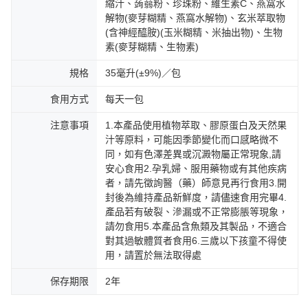
縮汁、蒟蒻粉、珍珠粉、維生素C、燕窩水
解物(麥芽糊精、燕窩水解物)、玄米萃取物
(含神經醯胺)(玉米糊精、米抽出物)、生物
素(麥芽糊精、生物素)
規格
35毫升(±9%)／包
食用方式
每天一包
注意事項
1.本產品使用植物萃取、膠原蛋白及天然果
汁等原料，可能因季節變化而口感略微不
同，如有色澤差異或沉澱物屬正常現象,請
安心食用2.孕乳婦、服用藥物或有其他疾病
者，請先徵詢醫（藥）師意見再行食用3.開
封後為維持產品新鮮度，請儘速食用完畢4.
產品若有破裂、滲漏或不正常膨脹等現象，
請勿食用5.本產品含魚類及其製品，不適合
對其過敏體質者食用6.三歲以下孩童不得使
用，請置於無法取得處
保存期限
2年