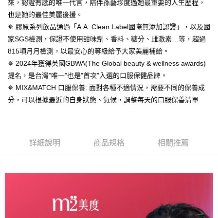
２．便利：只要手機號碼，簡訊認證，即可結帳。
來，認證有感的唯一代言，陪伴孫藝珍度過她最重要的人生歷程，
法說明評估內容。
３．安心：先確認商品／服務後，再付款。
全家取貨付款
也是她的最佳美麗後援。
【繳款方式說明】
1.分期款項不併入電信帳單，「大哥付你分期」於每月結算日後寄送繳費提
每筆NT$100，滿NT$600(含以上)免運費
✵ 膠原系列飲品通過「A.A. Clean Label國際無添加認證」，以及國
【「AFTEE先享後付」結帳流程】
醒簡訊。
１．於結帳方式選擇「AFTEE先享後付」後，將跳轉至「AFTEE先享後付」
家SGS檢測，保證不使用甜味劑、香料、糖分、雌激素…等，超過
2.透過簡訊連結打開帳單後，可選擇「超商條碼／台灣大直營門市／銀行轉
付款後全家取貨
結帳頁面，進行簡訊認證並確認金額後，即可完成結帳。
帳／街口支付／iPASS MONEY」等通路繳費。
815項月月檢測，以最安心的等級給予大家美麗補給。
２．訂單成立數日內，您將收到繳費通知簡訊。
每筆NT$100，滿NT$600(含以上)免運費
３．收到繳費通知簡訊後14天內，點擊此簡訊中的連結，可透過四大超商／
✵ 2024年獲得英國GBWA(The Global beauty & wellness awards)
【注意事項】
ATM／網路銀行／等多元方式進行付款，方視為交易完成。
萊爾富取貨付款
提名，是台灣”唯一”也是”首次”入選的口服保健品牌。
1.本服務係由「台灣大哥大股份有限公司」（以下簡稱本公司）所提供，讓
※ 請注意：結帳手續完成當下不需立刻繳費，但若您需要取消訂單，請聯絡
用戶於交易時，得透過本服務購買商品或服務，並由商店將買賣／分期付款
✵ MIX&MATCH 口服保養: 面對各種不適情況，需要不同的保養成
每筆NT$100，滿NT$600(含以上)免運費
購買商品的店家。未經商家同意取消之訂單仍視為有效，需透過AFTEE先享
買賣價金債權讓與本公司後，依約使用本公司帳單繳交帳款。
後付繳納相關費用。
分，可以根據最近的自身狀態、氣候，調整每天的口服保善清單
2.基於同意付款使用「大哥付你分期」之契約關係目的，商店將以您的個人
付款後萊爾富取貨
※ 交易是否成功請以「AFTEE先享後付 」之結帳頁面顯示為準，若有關於
資料（包含姓名、電話或地址）提供予台灣大哥大進項蒐集、處理及利用，
是否繳費成功／繳費後需取消欲退款等相關疑問，請聯繫「AFTEE先享後付
每筆NT$100，滿NT$600(含以上)免運費
由本公司與您本人進行分期帳單所需資料之確認、核對及更正。
客戶支援中心」
https://netprotections.freshdesk.com/support/home
3.完整用戶服務條款，請詳閱以下連結：
https://oppay.tw/userRule
7-11取貨付款
【注意事項】
詳細說明
商品規格
相關推薦
１．透過由恩沛科技股份有限公司提供之「AFTEE先享後付」服務完成之交
每筆NT$100，滿NT$600(含以上)免運費
易，需依本服務之必要範圍內提供個人資料，並將交易相關給付款項請求債
權轉讓予恩沛科技股份有限公司。
付款後7-11取貨
２．關於個人資料處理事宜，請瀏覽以下網址：
每筆NT$100，滿NT$600(含以上)免運費
https://aftee.tw/terms/#terms3
３．未成年的使用者請事先徵得法定代理人或監護人之同意方可使用
宅配
「AFTEE先享後付」，若未經同意申辦者引起之損失，本公司不負相關責
任。
每筆NT$100，滿NT$600(含以上)免運費