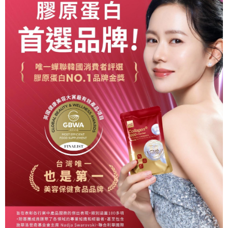
４．使用「AFTEE先享後付」時，將依據個別帳號之用戶狀況，依本公司即
時審查核予不同之上限額度；若仍有額度不足之情形，本公司將視審查結果
宅配(離島)
請求用戶進行身份認證。
每筆NT$100，滿NT$600(含以上)免運費
５．嚴禁一人註冊多個帳號或使用他人資訊註冊。若發現惡意使用之情形，
恩沛科技股份有限公司將有權停止該用戶之使用額度並採取法律行動。
海外配送
查看運費
海外配送(澳門)
查看運費
海外配送(馬來西亞)
查看運費
海外配送(澳大利亞)
查看運費