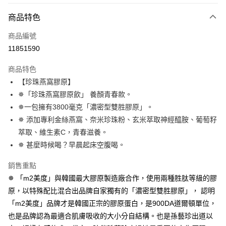
付款方式
商品特色
信用卡一次付款
商品編號
超商取貨付款
11851590
LINE Pay
商品特色
Apple Pay
【珍珠燕窩膠原】
✵「珍珠燕窩膠原飲」 養顏青春款。
街口支付
✵一包擁有3800毫克「濃密型雙胜膠原」。
悠遊付
✵ 添加專利金絲燕窩、奈米珍珠粉、玄米萃取神經醯胺、葡萄籽
萃取、維生素C，青春滋養。
大哥付你分期
✵ 甚麼時候喝？早晨起床空腹喝。
相關說明
【大哥付你分期使用說明】
銷售重點
AFTEE先享後付
1.本服務由台灣大哥大提供，台灣大哥大用戶可立即使用無須另外申請。
2.付款方式選擇「大哥付你分期」，訂單成立後會自動跳轉到大哥付的交易
✵ 「m2美度」與韓國最大膠原製造廠合作，使用兩種胜肽等級的膠
相關說明
流程，驗證手機門號後，選擇欲分期的期數、繳款截止日，確認付款後即完
原，以特殊配比混合出品牌自家獨有的「濃密型雙胜膠原」， 認明
【關於「AFTEE先享後付」】
成交易。
ATM付款
AFTEE先享後付是「在收到商品之後才付款」的支付方式。 讓您購物簡單
「m2美度」品牌才是韓國正宗的膠原蛋白，是900DA道爾頓單位，
3.實際核准額度、可分期數及費用金額請依後續交易確認頁面所載為準。
便利好安心！
4.訂單成立30分鐘內，如未前往確認交易或遇審核未通過，訂單將自動取
也是品牌認為最適合肌膚吸收的大小分自結構。也是孫藝珍出道以
１．簡單：不需註冊會員、不需綁卡、不需儲值。
運送方式
消。如遇「轉專審核」未通過狀況，表示未達大哥付你分期系統評分，恕無