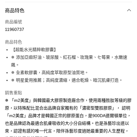
付款方式
商品特色
信用卡一次付款
商品編號
超商取貨付款
11960737
LINE Pay
商品特色
Apple Pay
【超能水光精粹軟膠囊】
✵ 添加亞麻籽油、玻尿酸、紅石榴、玫瑰果、七莓果，水嫩速
街口支付
飆。
悠遊付
✵ 全素軟膠囊，高純度萃取原型油質地。
✵ 明星愛用推薦；高純度濃縮，適合乾燥、暗沉肌膚打造。
大哥付你分期
相關說明
銷售重點
【大哥付你分期使用說明】
✵ 「m2美度」與韓國最大膠原製造廠合作，使用兩種胜肽等級的膠
AFTEE先享後付
1.本服務由台灣大哥大提供，台灣大哥大用戶可立即使用無須另外申請。
2.付款方式選擇「大哥付你分期」，訂單成立後會自動跳轉到大哥付的交易
原，以特殊配比混合出品牌自家獨有的「濃密型雙胜膠原」， 認明
相關說明
流程，驗證手機門號後，選擇欲分期的期數、繳款截止日，確認付款後即完
「m2美度」品牌才是韓國正宗的膠原蛋白，是900DA道爾頓單位，
【關於「AFTEE先享後付」】
成交易。
ATM付款
AFTEE先享後付是「在收到商品之後才付款」的支付方式。 讓您購物簡單
也是品牌認為最適合肌膚吸收的大小分自結構。也是孫藝珍出道以
3.實際核准額度、可分期數及費用金額請依後續交易確認頁面所載為準。
便利好安心！
4.訂單成立30分鐘內，如未前往確認交易或遇審核未通過，訂單將自動取
來，認證有感的唯一代言，陪伴孫藝珍度過她最重要的人生歷程，
１．簡單：不需註冊會員、不需綁卡、不需儲值。
運送方式
消。如遇「轉專審核」未通過狀況，表示未達大哥付你分期系統評分，恕無