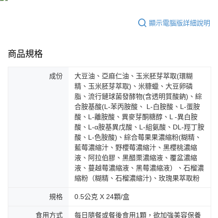
４．使用「AFTEE先享後付」時，將依據個別帳號之用戶狀況，依本公司即
時審查核予不同之上限額度；若仍有額度不足之情形，本公司將視審查結果
宅配(離島)
請求用戶進行身份認證。
顯示電腦版詳細說明
每筆NT$100，滿NT$600(含以上)免運費
５．嚴禁一人註冊多個帳號或使用他人資訊註冊。若發現惡意使用之情形，
恩沛科技股份有限公司將有權停止該用戶之使用額度並採取法律行動。
海外配送
查看運費
商品規格
海外配送(澳門)
查看運費
成份
大豆油、亞麻仁油、玉米胚芽萃取(環糊
海外配送(馬來西亞)
查看運費
精、玉米胚芽萃取)、米糠蠟、大豆卵磷
脂、流行鏈球菌發酵物(含透明質酸鈉)、綜
海外配送(澳大利亞)
查看運費
合胺基酸(L-苯丙胺酸、 L-白胺酸、L-蛋胺
酸、L-離胺酸、異麥芽酮糖醇、L -異白胺
酸、L-α胺基異戊酸、L-組氨酸、DL-羥丁胺
酸、L-色胺酸)、綜合莓果果濃縮粉(糊精、
藍莓濃縮汁、野櫻莓濃縮汁、黑櫻桃濃縮
液、阿拉伯膠、黑醋栗濃縮液、覆盆濃縮
液、蔓越莓濃縮液、黑莓濃縮液）、石榴濃
縮粉（糊精、石榴濃縮汁)、玫瑰果萃取粉
規格
0.5公克 X 24顆/盒
食用方式
每日隨餐或餐後食用1顆，欲加強美容保養