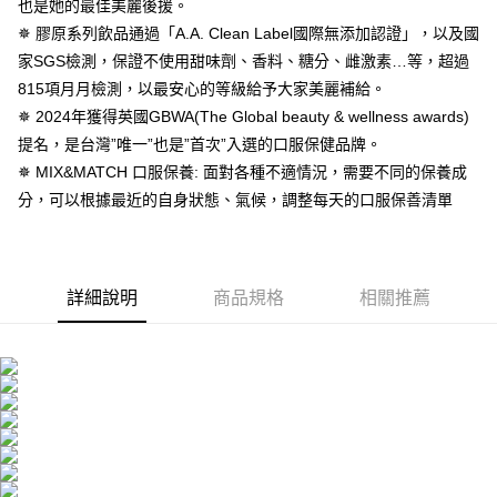
２．便利：只要手機號碼，簡訊認證，即可結帳。
也是她的最佳美麗後援。
法說明評估內容。
３．安心：先確認商品／服務後，再付款。
全家取貨付款
✵ 膠原系列飲品通過「A.A. Clean Label國際無添加認證」，以及國
【繳款方式說明】
1.分期款項不併入電信帳單，「大哥付你分期」於每月結算日後寄送繳費提
每筆NT$100，滿NT$600(含以上)免運費
家SGS檢測，保證不使用甜味劑、香料、糖分、雌激素…等，超過
【「AFTEE先享後付」結帳流程】
醒簡訊。
１．於結帳方式選擇「AFTEE先享後付」後，將跳轉至「AFTEE先享後付」
815項月月檢測，以最安心的等級給予大家美麗補給。
2.透過簡訊連結打開帳單後，可選擇「超商條碼／台灣大直營門市／銀行轉
付款後全家取貨
結帳頁面，進行簡訊認證並確認金額後，即可完成結帳。
帳／街口支付／iPASS MONEY」等通路繳費。
✵ 2024年獲得英國GBWA(The Global beauty & wellness awards)
２．訂單成立數日內，您將收到繳費通知簡訊。
每筆NT$100，滿NT$600(含以上)免運費
３．收到繳費通知簡訊後14天內，點擊此簡訊中的連結，可透過四大超商／
提名，是台灣”唯一”也是”首次”入選的口服保健品牌。
【注意事項】
ATM／網路銀行／等多元方式進行付款，方視為交易完成。
萊爾富取貨付款
✵ MIX&MATCH 口服保養: 面對各種不適情況，需要不同的保養成
1.本服務係由「台灣大哥大股份有限公司」（以下簡稱本公司）所提供，讓
※ 請注意：結帳手續完成當下不需立刻繳費，但若您需要取消訂單，請聯絡
用戶於交易時，得透過本服務購買商品或服務，並由商店將買賣／分期付款
分，可以根據最近的自身狀態、氣候，調整每天的口服保善清單
每筆NT$100，滿NT$600(含以上)免運費
購買商品的店家。未經商家同意取消之訂單仍視為有效，需透過AFTEE先享
買賣價金債權讓與本公司後，依約使用本公司帳單繳交帳款。
後付繳納相關費用。
2.基於同意付款使用「大哥付你分期」之契約關係目的，商店將以您的個人
付款後萊爾富取貨
※ 交易是否成功請以「AFTEE先享後付 」之結帳頁面顯示為準，若有關於
資料（包含姓名、電話或地址）提供予台灣大哥大進項蒐集、處理及利用，
是否繳費成功／繳費後需取消欲退款等相關疑問，請聯繫「AFTEE先享後付
每筆NT$100，滿NT$600(含以上)免運費
由本公司與您本人進行分期帳單所需資料之確認、核對及更正。
客戶支援中心」
https://netprotections.freshdesk.com/support/home
3.完整用戶服務條款，請詳閱以下連結：
https://oppay.tw/userRule
詳細說明
商品規格
相關推薦
7-11取貨付款
【注意事項】
１．透過由恩沛科技股份有限公司提供之「AFTEE先享後付」服務完成之交
每筆NT$100，滿NT$600(含以上)免運費
易，需依本服務之必要範圍內提供個人資料，並將交易相關給付款項請求債
權轉讓予恩沛科技股份有限公司。
付款後7-11取貨
２．關於個人資料處理事宜，請瀏覽以下網址：
每筆NT$100，滿NT$600(含以上)免運費
https://aftee.tw/terms/#terms3
３．未成年的使用者請事先徵得法定代理人或監護人之同意方可使用
宅配
「AFTEE先享後付」，若未經同意申辦者引起之損失，本公司不負相關責
任。
每筆NT$100，滿NT$600(含以上)免運費