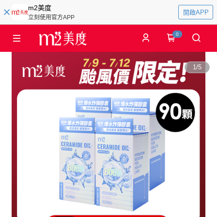
m2美度
開啟APP
立刻使用官方APP
0
1
/
5