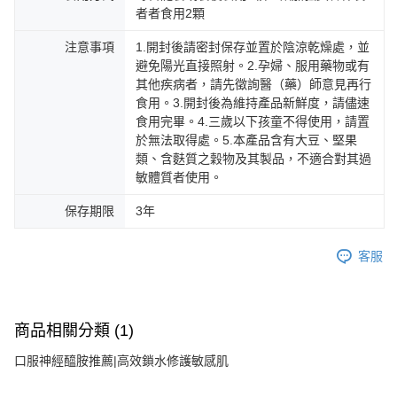
者者食用2顆
注意事項
1.開封後請密封保存並置於陰涼乾燥處，並
避免陽光直接照射。2.孕婦、服用藥物或有
其他疾病者，請先徵詢醫（藥）師意見再行
食用。3.開封後為維持產品新鮮度，請儘速
食用完畢。4.三歲以下孩童不得使用，請置
於無法取得處。5.本產品含有大豆、堅果
類、含麩質之穀物及其製品，不適合對其過
敏體質者使用。
保存期限
3年
客服
商品相關分類 (1)
口服神經醯胺推薦|高效鎖水修護敏感肌