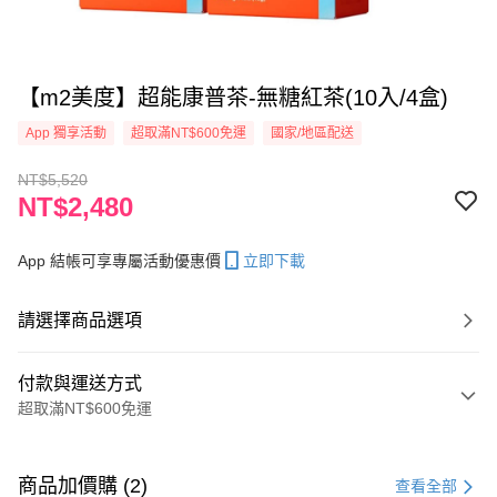
【m2美度】超能康普茶-無糖紅茶(10入/4盒)
App 獨享活動
超取滿NT$600免運
國家/地區配送
NT$5,520
NT$2,480
App 結帳可享專屬活動優惠價
立即下載
請選擇商品選項
付款與運送方式
超取滿NT$600免運
付款方式
信用卡一次付款
商品加價購 (2)
查看全部