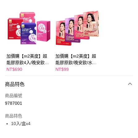
超商取貨付款
LINE Pay
Apple Pay
街口支付
悠遊付
加價購【m2美度】超
加價購【m2美度】超
能膠原飲4入/晚安飲4
能膠原飲/晚安飲/水光
大哥付你分期
入/水光飲4入/新生飲4
飲/新生飲 -(1入/任選1
NT$690
NT$99
相關說明
入(任選1盒)
盒)
【大哥付你分期使用說明】
AFTEE先享後付
商品特色
1.本服務由台灣大哥大提供，台灣大哥大用戶可立即使用無須另外申請。
2.付款方式選擇「大哥付你分期」，訂單成立後會自動跳轉到大哥付的交易
相關說明
商品編號
流程，驗證手機門號後，選擇欲分期的期數、繳款截止日，確認付款後即完
【關於「AFTEE先享後付」】
成交易。
ATM付款
9787001
AFTEE先享後付是「在收到商品之後才付款」的支付方式。 讓您購物簡單
3.實際核准額度、可分期數及費用金額請依後續交易確認頁面所載為準。
便利好安心！
4.訂單成立30分鐘內，如未前往確認交易或遇審核未通過，訂單將自動取
１．簡單：不需註冊會員、不需綁卡、不需儲值。
商品特色
運送方式
消。如遇「轉專審核」未通過狀況，表示未達大哥付你分期系統評分，恕無
２．便利：只要手機號碼，簡訊認證，即可結帳。
10入/盒x4
法說明評估內容。
３．安心：先確認商品／服務後，再付款。
全家取貨付款
【繳款方式說明】
1.分期款項不併入電信帳單，「大哥付你分期」於每月結算日後寄送繳費提
每筆NT$100，滿NT$600(含以上)免運費
【「AFTEE先享後付」結帳流程】