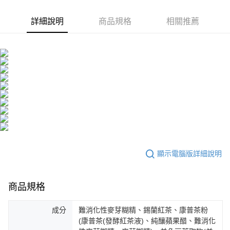
醒簡訊。
１．於結帳方式選擇「AFTEE先享後付」後，將跳轉至「AFTEE先享後付」
2.透過簡訊連結打開帳單後，可選擇「超商條碼／台灣大直營門市／銀行轉
付款後全家取貨
結帳頁面，進行簡訊認證並確認金額後，即可完成結帳。
詳細說明
商品規格
相關推薦
帳／街口支付／iPASS MONEY」等通路繳費。
２．訂單成立數日內，您將收到繳費通知簡訊。
每筆NT$100，滿NT$600(含以上)免運費
３．收到繳費通知簡訊後14天內，點擊此簡訊中的連結，可透過四大超商／
【注意事項】
ATM／網路銀行／等多元方式進行付款，方視為交易完成。
萊爾富取貨付款
1.本服務係由「台灣大哥大股份有限公司」（以下簡稱本公司）所提供，讓
※ 請注意：結帳手續完成當下不需立刻繳費，但若您需要取消訂單，請聯絡
用戶於交易時，得透過本服務購買商品或服務，並由商店將買賣／分期付款
每筆NT$100，滿NT$600(含以上)免運費
購買商品的店家。未經商家同意取消之訂單仍視為有效，需透過AFTEE先享
買賣價金債權讓與本公司後，依約使用本公司帳單繳交帳款。
後付繳納相關費用。
2.基於同意付款使用「大哥付你分期」之契約關係目的，商店將以您的個人
付款後萊爾富取貨
※ 交易是否成功請以「AFTEE先享後付 」之結帳頁面顯示為準，若有關於
資料（包含姓名、電話或地址）提供予台灣大哥大進項蒐集、處理及利用，
是否繳費成功／繳費後需取消欲退款等相關疑問，請聯繫「AFTEE先享後付
每筆NT$100，滿NT$600(含以上)免運費
由本公司與您本人進行分期帳單所需資料之確認、核對及更正。
客戶支援中心」
https://netprotections.freshdesk.com/support/home
3.完整用戶服務條款，請詳閱以下連結：
https://oppay.tw/userRule
7-11取貨付款
【注意事項】
１．透過由恩沛科技股份有限公司提供之「AFTEE先享後付」服務完成之交
每筆NT$100，滿NT$600(含以上)免運費
易，需依本服務之必要範圍內提供個人資料，並將交易相關給付款項請求債
權轉讓予恩沛科技股份有限公司。
付款後7-11取貨
顯示電腦版詳細說明
２．關於個人資料處理事宜，請瀏覽以下網址：
每筆NT$100，滿NT$600(含以上)免運費
https://aftee.tw/terms/#terms3
３．未成年的使用者請事先徵得法定代理人或監護人之同意方可使用
宅配
「AFTEE先享後付」，若未經同意申辦者引起之損失，本公司不負相關責
商品規格
任。
每筆NT$100，滿NT$600(含以上)免運費
４．使用「AFTEE先享後付」時，將依據個別帳號之用戶狀況，依本公司即
成分
難消化性麥芽糊精、錫蘭紅茶、康普茶粉
時審查核予不同之上限額度；若仍有額度不足之情形，本公司將視審查結果
宅配(離島)
請求用戶進行身份認證。
(康普茶(發酵紅茶液)、純釀蘋果醋、難消化
每筆NT$100，滿NT$600(含以上)免運費
５．嚴禁一人註冊多個帳號或使用他人資訊註冊。若發現惡意使用之情形，