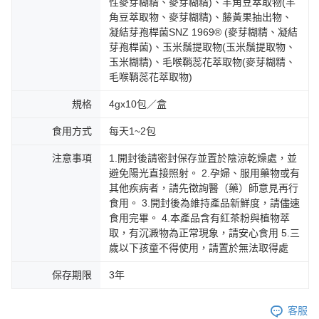
性麥芽糊精、麥芽糊精)、羊角豆萃取物(羊
恩沛科技股份有限公司將有權停止該用戶之使用額度並採取法律行動。
角豆萃取物、麥芽糊精)、藤黃果抽出物、
海外配送
查看運費
凝結芽孢桿菌SNZ 1969® (麥芽糊精、凝結
芽孢桿菌)、玉米鬚提取物(玉米鬚提取物、
海外配送(澳門)
查看運費
玉米糊精)、毛喉鞘蕊花萃取物(麥芽糊精、
海外配送(馬來西亞)
查看運費
毛喉鞘蕊花萃取物)
規格
4gx10包／盒
食用方式
每天1~2包
注意事項
1.開封後請密封保存並置於陰涼乾燥處，並
避免陽光直接照射。 2.孕婦、服用藥物或有
其他疾病者，請先徵詢醫（藥）師意見再行
食用。 3.開封後為維持產品新鮮度，請儘速
食用完畢。 4.本產品含有紅茶粉與植物萃
取，有沉澱物為正常現象，請安心食用 5.三
歲以下孩童不得使用，請置於無法取得處
保存期限
3年
客服